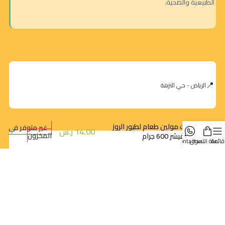
الطبيعية والصحية.
الرياض - حي النزهة
ويت مولين طعام لطيور الروز
غير متوفر في
14.00
ر.س
المخزون
والفيشر 600 جرام
قائمة
سلة التسوق
contact us
orders@dokansa.com