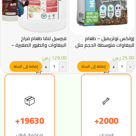
زولكس نوتريميل – طعام
فيرسيل لاقا طعام فراخ
للببغاوات متوسطة الحجم مثل
الببغاوات والطيور الصغيرة –
الكوكتيل والكروان – 800 جم
800 جم
25.00
ر.س
129.00
ر.س
+
-
+
-
إضافة إلى السلة
إضافة إلى السلة
📦
🦴
19630+
2000+
المنتجات
تم اكتمال الطلب