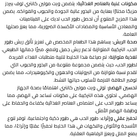
مكونات غنية بالعناصر الغذائية:
يتضمن ويت مولين كانتري لوف بيردز
مزيجًا مختارًا بعناية من البذور عالية الجودة والحبوب والفواكه. يضمن
هذا المزيج المتنوع أن تحصل طيور الحب لديك على الفيتامينات
والمعادن الأساسية والمضادات الأكسدة الضرورية، مما يعزز صحتها
العامة.
صحة الريش:
يساهم هذا الطعام المخصص في تعزيز تألق ريش طيور
الحب. التركيبة المتوازنة تدعم ريش جميل ولامع، مبرزًا جمالها الطبيعي.
تغذية متوازنة:
تم صياغة هذا الخليط لتلبية متطلبات الغذاء الفريدة
لطيور الحب، حيث يتضمن مجموعة متنوعة من البذور والحبوب التي
تقدم نسبة متوازنة من البروتينات والدهون والكربوهيدرات، مما يضمن
توفير الطاقة اللازمة لأسلوب حياتها النشط.
تحسين الهضم:
تولي ويت مولين كانتري اهتمامًا بصحة الجهاز
الهضمي. تحتوي هذه التركيبة على مكونات تساعد في الهضم، مما
يساعد طيور الحب على امتصاص العناصر الغذائية بكفاءة والحفاظ على
وظيفة الهضم الأمثل.
تحفيز عقلي وإثراء:
طيور الحب هي طيور ذكية واجتماعية. توفر تنوع
الأنسجة والألوان والنكهات في هذا الخليط تحفيزًا عقليًا وإثراءًا، مما
يمنع الملل ويعزز الرفاهية العقلية.