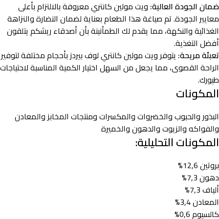
ضمان الجودة العالية:
ويت مولين كانتري معروفة بالالتزام بأعلى
معايير الجودة. تم صياغة هذا الطعام بعناية لضمان النضارة والنزاهة
الغذائية والنكهة، مما يقدم لك الطمأنينة بأن أصدقاء ريشكم يتلقون
أفضل التغذية.
تعبئة مريحة:
يتوفر ويت مولين كانتري لوف بيردز بأحجام مختلفة لتوفير
الراحة القصوى، مما يجعل من السهل اختيار الكمية المناسبة لاحتياجات
طيورك.
المكونات
البذور والحبوب والخضروات والمكسرات ومنتجات المخابز والمعادن
والفواكه والزيوت والدهون والخميرة
المكونات التحليلية:
بروتين 12,6%
دهون 7,3%
ألياف 7,3%
المعادن 3,4%
كالسيوم 0,6%