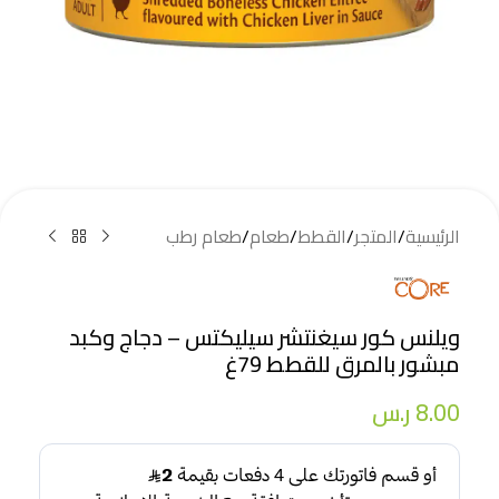
الرئيسية
/
المتجر
/
القطط
/
طعام
/
طعام رطب
ويلنس كور سيغنتشر سيليكتس – دجاج وكبد
مبشور بالمرق للقطط 79غ
8.00
ر.س