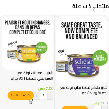
منتجات ذات صلة
شيزر – معلبات تونة مع
السوريمي للقطط | 85 جرام
شيزر طعام قطط رطب تونة مع
7.00
ر.س
لحم بقري 85 جم
+
-
إضافة إلى السلة
7.00
ر.س