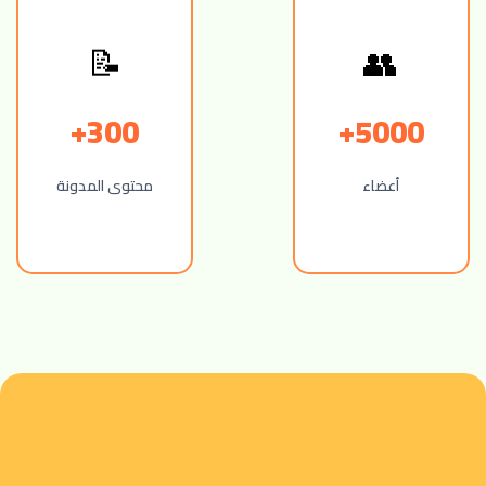
👥
📝
300+
5000+
أعضاء
محتوى المدونة