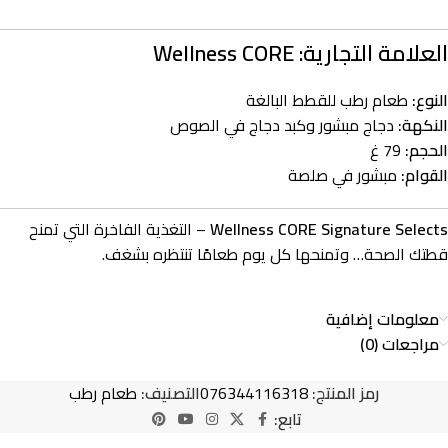
العلامة التجارية:
Wellness CORE
النوع:
طعام رطب للقطط البالغة
النكهة:
دجاج مبشور وكبد دجاج في الصوص
الحجم:
79 غ
القوام:
مبشور في صلصة
Wellness CORE Signature Selects
– التغذية الفاخرة التي تمنح
قطتك الصحة… وتمنحها كل يوم طعامًا تنتظره بشغف.
معلومات إضافية
مراجعات (0)
رمز المنتج:
076344116318
التصنيف:
طعام رطب
تابع: