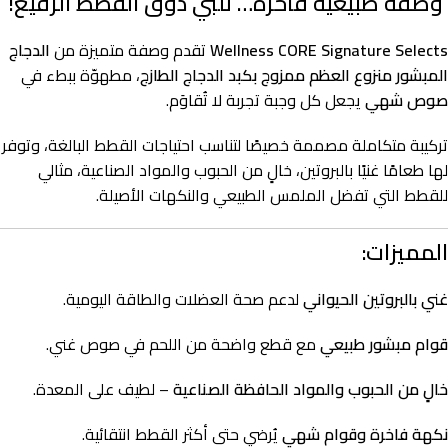
وصفة طبيعية فاخرة… تلبي ذوق القطط الرفيع!
Wellness CORE Signature Selects
تقدم وصفة متميزة من
الدجاج
المبشور منزوع العظم ممزوج بكبد الدجاج الطازج
، مطهوّة ببطء في
صوص شهي
يجعل كل وجبة تجربة لا تُقاوَم.
تركيبة متكاملة مصممة خصيصًا لتناسب احتياجات القطط البالغة، وتوفر
لها طعامًا غنيًا بالبروتين، خالٍ من الحبوب والمواد الصناعية، مثالي
للقطط التي تفضل الملمس الطبيعي والنكهات الأصيلة.
المميزات:
غني بالبروتين الحيواني
لدعم صحة العضلات والطاقة اليومية.
قوام مبشور طبيعي
مع قطع واضحة من اللحم في صوص غني.
خالٍ من الحبوب والمواد الحافظة الصناعية
– لطيف على المعدة.
نكهة فاخرة وقوام شهي
يُرضي حتى أكثر القطط انتقائية.