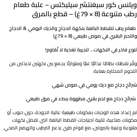
ويلنس كور سيغنتشر سيليكتس – علبة طعام
رطب متنوعة (8 × 79غ) – قطع بالمرق
طعام رطب للقطط البالغة بنكهة الدجاج والديك الرومي & الدجاج
واللحم البقري في صوص طبيعي (8 × 79غ)
تنوع فاخر في النكهات… لتجربة تغذية لا تُقاوم!
وفّر لقطتك نظامًا غذائيًا غنيًا ومتوازنًا يجمع بين نكهتين لذيذتين من
اللحوم المختارة بعناية:
شرائح دجاج مع ديك رومي في صوص شهي
شرائح دجاج مع لحم بقري مطهوة ببطء في مرق طبيعي
تم إعداد هذه الوجبات بمكونات طبيعية عالية الجودة، دون حبوب أو
مكونات صناعية، لتلبية احتياجات القطط البالغة التي تفضل نكهات
متنوعة وغنية بالبروتين، مع قوام طري يدعم الترطيب والهضم الصحي.