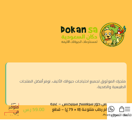
متجرك الموثوق لجميع احتياجات حيوانك الأليف. نوفر أفضل المنتجات
الطبيعية والصحية.
غير
ويلنس كور سيغنتشر سيليكتس – علبة
متوفر
59.00
ر.س
طعام رطب متنوعة (8 × 79غ) – قطع
في
بالمرق
قائمة
سلة التسوق
contact us
المخزون