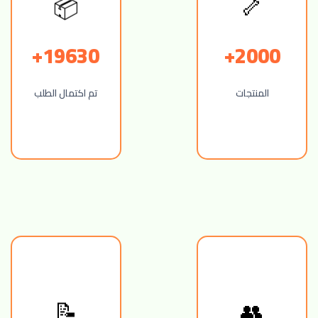
🦴
📦
19630+
2000+
المنتجات
تم اكتمال الطلب
👥
📝