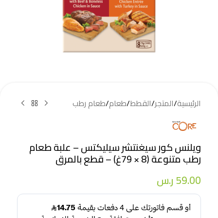
الرئيسية
/
المتجر
/
القطط
/
طعام
/
طعام رطب
ويلنس كور سيغنتشر سيليكتس – علبة طعام
رطب متنوعة (8 × 79غ) – قطع بالمرق
59.00
ر.س