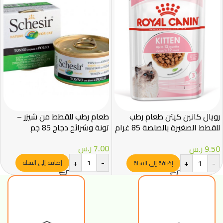
رويال كانين كيتن طعام رطب
طعام رطب للقطط من شيزر –
للقطط الصغيرة بالصلصة 85 غرام
تونة وشرائح دجاج 85 جم
– Royal Canin
7.00
ر.س
9.50
ر.س
+
-
+
-
إضافة إلى السلة
إضافة إلى السلة