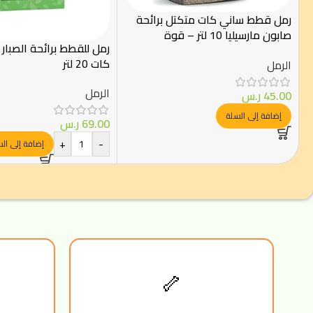
رمل قطط ساني كات متكتل برائحة
صابون مارسيليا 10 لتر – قوة
رمل للقطط برائحة الصبار 
امتصاص فائقة
كات 20 لتر
الرمل
الرمل
45.00
ر.س
إضافة إلى السلة
69.00
ر.س
+
-
إضافة إلى ال
🦴