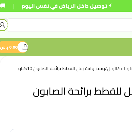
|
⚡ توصيل داخل الرياض في نفس اليوم
🚚 شحن مجا
0.00
ر.س
زماته
/
الرمل
/
ويندر وايت رمل للقطط برائحة الصابون 10كيلو
مل للقطط برائحة الصابون