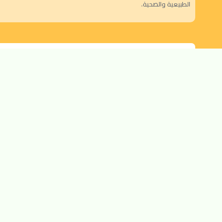
الطبيعية والصحية.
الرياض - حي النزهة
orders@dokansa.com
© 2025 جميع حقوق النشر محفوظة لمتجر دكان السعودية |
تطوير بن سالم