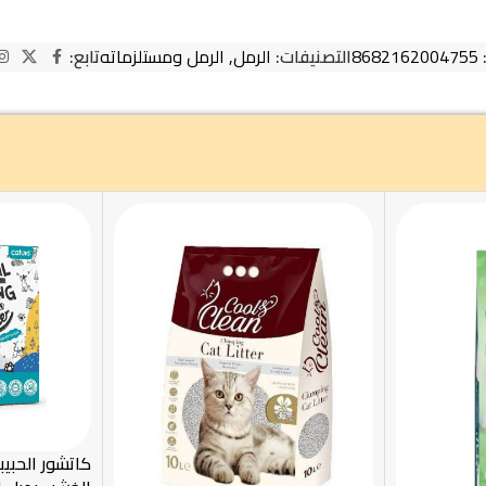
:
8682162004755
التصنيفات:
الرمل
,
الرمل ومستلزماته
تابع:
كاتشور الحبيب