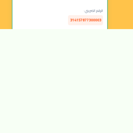
الرقم الضريبي:
314157877300003