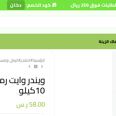
|
|
25 ريال
🎁 كود الخصم:
دكان
ك الزينة
الرئيسية
/
المتجر
/
الرمل ومستل
ويندر وايت ر
10كيلو
58.00
ر.س