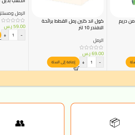
الخشب بديل الرمل
الرمل ومستلز
من دريم
كول اند كلين رمل القطط برائحة
59.00
ر.س
الافندر 10 لتر
+
-
الرمل
69.00
ر.س
+
-
سلة
إضافة إلى السلة
👥
📦