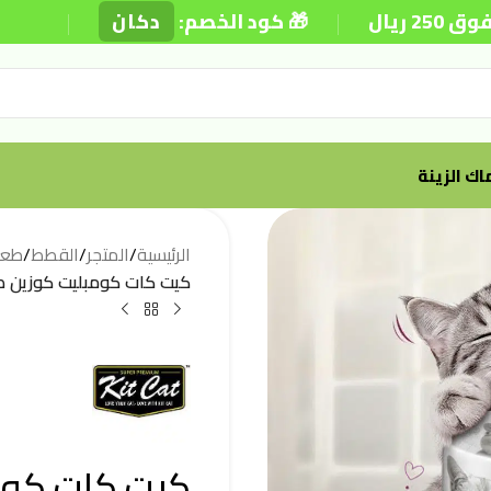
|
|
🎁 كود الخصم:
دكان
⚡ توصيل
ك الزينة
الرئيسية
/
المتجر
/
القطط
/
طعا
كيت كات كومبليت كوزين طعا
كيت كات كوم