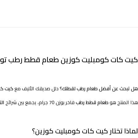
كيت كات كومبليت كوزين طعام قطط رطب تونة ودجاج في المرق 70 جم | وجبة ك
هل تبحث عن أفضل طعام رطب لقطتك؟
دلل صديقك الأليف مع
كيت كا
هذا المنتج هو
طعام قطط رطب
فاخر بوزن 70 جرام، يجمع بين شرائح
الت
لماذا تختار كيت كات كومبليت كوزين؟