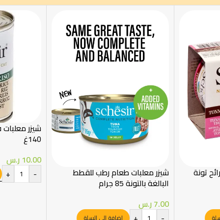
شيزر معلبات في
140غ
10.00
ر.س
ئح تونة
شيزر معلبات طعام رطب للقطط
+
-
البالغة بالتونة 85 جرام
7.00
ر.س
+
-
سلة
إضافة إلى السلة