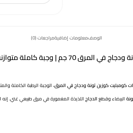
الوصف
معلومات إضافية
مراجعات (0)
املة متوازنة وخالية من الحبوب
ت كومبليت كوزين تونة ودجاج في المرق
، الوجبة الرطبة الكاملة والم
ونة
البيضاء وقطع
الدجاج
اللذيذة المغمورة في مرق طبيعي غني. إنه الخي