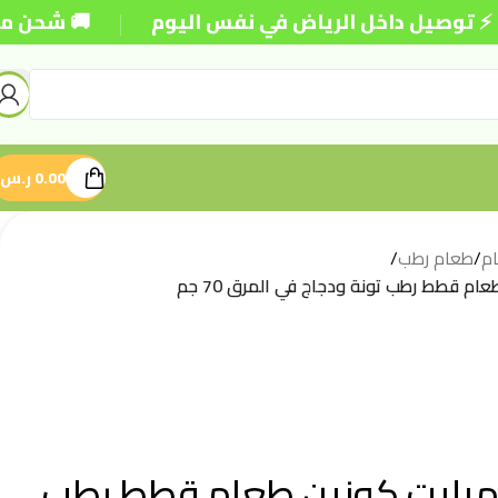
|
 داخل الرياض في نفس اليوم
🚚 شحن مجاني للطلبات
0.00
ر.س
م
/
طعام رطب
/
م قطط رطب تونة ودجاج في المرق 70 جم
بليت كوزين طعام قطط رطب