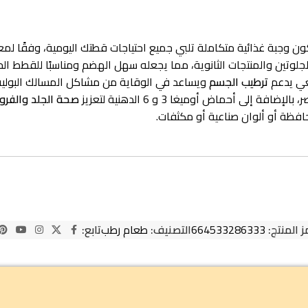
 وجبة غذائية متكاملة تلبي جميع احتياجات قطتك اليومية، وفقًا لمعايير IAF
جلوتين والمنتجات الثانوية، مما يجعله سهل الهضم ومناسبًا للقطط ال
عي يدعم
ترطيب الجسم
ويساعد في الوقاية من مشاكل المسالك البولية
ة إلى أحماض أوميغا 3 و 6 الدهنية لتعزيز
صحة الجلد والفرو
فظة أو ألوان صناعية أو مكثفات.
ز المنتج:
664533286333
التصنيف:
طعام رطب
تابع: