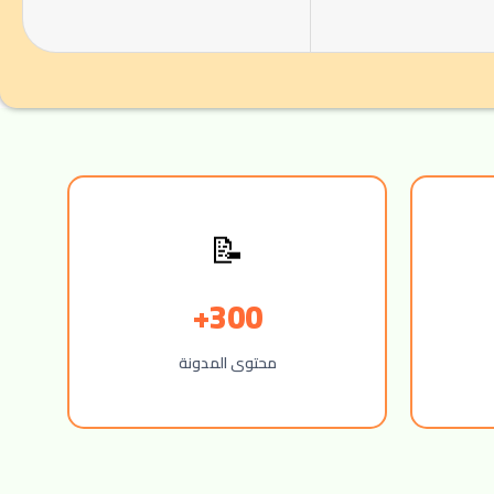
📝
300+
محتوى المدونة