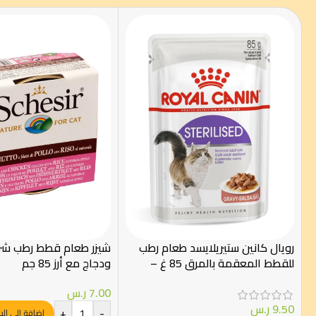
رويال كانين ستيريلايسد طعام رطب
شيزر طعام قطط رطب شرا
للقطط المعقمة بالمرق 85 غ –
ودجاج مع أرز 85 جم
Royal Canin
7.00
ر.س
9.50
ر.س
+
-
إضافة إلى ال