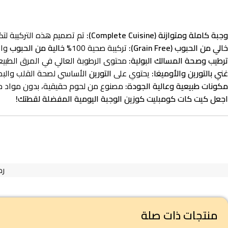
وجبة كاملة ومتوازنة (Complete Cuisine):
تم تصميم هذه التركيبة لتكون
خالي من الحبوب (Grain Free):
تركيبة صحية 100%
خالية من الحبوب
وال
ترطيب وصحة المسالك البولية:
محتوى الرطوبة العالي في المرق الطبي
غني بالتورين والأوميغا:
يحتوي على
التورين
الأساسي لصحة القلب والبصر، بالإضاف
مكونات طبيعية وعالية الجودة:
مصنوع من لحوم حقيقية، بدون مواد حا
اجعل كيت كات كومبليت كوزين الوجبة اليومية المفضلة لقطتك!
رم
منتجات ذات صلة