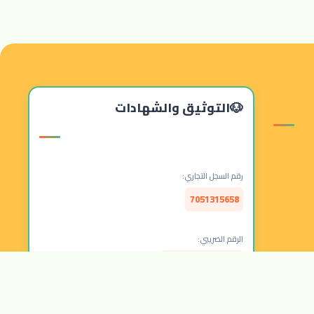
التوثيق والشهادات
رقم السجل التجاري:
7051315658
الرقم الضريبي:
314157877300003