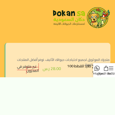
متجرك الموثوق لجميع احتياجات حيوانك الأليف. نوفر أفضل المنتجات
الطبيعية والصحية.
بخاخ طارد للقطط 100
غير متوفر في
28.00
ر.س
المخزون
ملل
قائمة
سلة التسوق
contact us