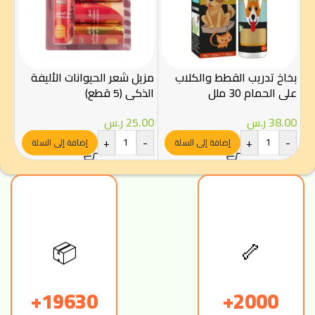
بيف
والك
بخاخ تدريب القطط والكلاب
مزيل شعر الحيوانات الأليفة
على الحمام 30 ملل
الذكي (5 قطع)
00
38.00
ر.س
25.00
ر.س
-
+
-
+
-
إضافة إلى السلة
إضافة إلى السلة
📦
🦴
19630+
2000+