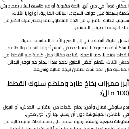
المكان فوراً، في حين أنها رائحة مقبولة أو غير ظاهرة للبشر. بمجرد رش
كمية بسيطة على حواف السجاد، النباتات المنزلية، أو زوايا الأثاث،
ستتجنب قطتك الاقتراب من هذه المناطق، مما يختصر عليك الكثير من
عناء التوجيه الصوتي المستمر.
تعديل سلوك أليفك يحتاج إلى الصبر والأداة المناسبة. ندعوك
لاستكشاف مجموعتنا المساعدة في قسم
أدوات التدريب والنظافة
للقطط
بمتجرنا. كما ننصحك بقراءة
مقالنا حول كيفية منع القطط من
خدش الأثاث
، لتتعلم أفضل الطرق لدمج هذا البخاخ مع توفير البدائل
المناسبة مثل الخداشات لضمان نتيجة مثالية وسريعة.
أبرز مميزات بخاخ طارد ومنظم سلوك القطط
(100 ملل):
ردع سلوكي فعال وآمن:
يمنع القطط من الاقتراب، الخدش، أو التبول
في الأماكن المرشوشة دون أن يسبب لها أي أذى صحي.
مكونات طبيعية وآمنة:
تركيبة تعتمد على مستخلصات نباتية خالية من
المواد الكيميائية السامة، مما يجعله آمناً للاستخدام حول الأطفال