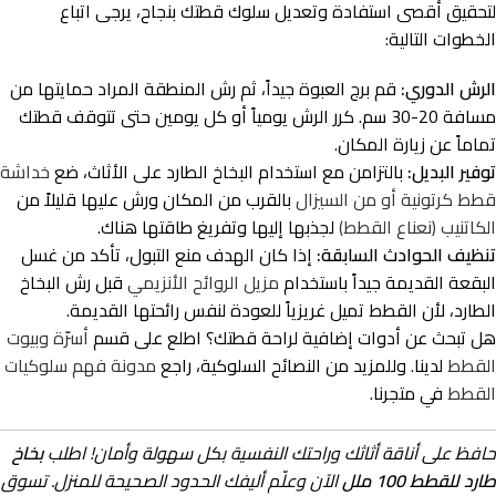
لتحقيق أقصى استفادة وتعديل سلوك قطتك بنجاح، يرجى اتباع
الخطوات التالية:
الرش الدوري:
قم برج العبوة جيداً، ثم رش المنطقة المراد حمايتها من
مسافة 20-30 سم. كرر الرش يومياً أو كل يومين حتى تتوقف قطتك
تماماً عن زيارة المكان.
توفير البديل:
بالتزامن مع استخدام البخاخ الطارد على الأثاث، ضع
خداشة
قطط كرتونية أو من السيزال
بالقرب من المكان ورش عليها قليلاً من
الكاتنيب (نعناع القطط)
لجذبها إليها وتفريغ طاقتها هناك.
تنظيف الحوادث السابقة:
إذا كان الهدف منع التبول، تأكد من غسل
البقعة القديمة جيداً باستخدام
مزيل الروائح الأنزيمي
قبل رش البخاخ
الطارد، لأن القطط تميل غريزياً للعودة لنفس رائحتها القديمة.
هل تبحث عن أدوات إضافية لراحة قطتك؟ اطلع على قسم
أسرّة وبيوت
القطط
لدينا. وللمزيد من النصائح السلوكية، راجع
مدونة فهم سلوكيات
القطط
في متجرنا.
حافظ على أناقة أثاثك وراحتك النفسية بكل سهولة وأمان! اطلب
بخاخ
طارد للقطط 100 ملل
الآن وعلّم أليفك الحدود الصحيحة للمنزل. تسوق