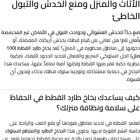
الأثاث والمنزل ومنع الخدش والتبول
الخاطئ
ضع حدّاً للخدش العشوائي وحوادث التبول في الأماكن غير المخصصة
بأمان تام!
هل تعاني من قيام قطتك بخدش أريكتك المفضلة، أو
دخولها إلى مناطق محظورة في المنزل؟ يُعد
بخاخ طارد القطط (100
ملل)
الحل السلوكي السريع والفعال لتحديد الحدود لأليفك. بتركيبة
عطرية ذكية تنفر منها القطط ولكنها آمنة تماماً عليها، يساعدك هذا
البخاخ في حماية ممتلكاتك وتوجيه سلوك قطتك بذكاء وبدون أي
قسوة.
كيف يساعدك بخاخ طارد القطط في الحفاظ
على سلامة ونظافة منزلك؟
تعتمد القطط في تحديد مناطق نفوذها أو بقع اللعب والراحة على
حاسة الشم القوية لديها. يحتوي هذا
البخاخ الطارد والمنظم للسلوك
على مستخلصات طبيعية تصدر رائحة غير محببة للقطط تجعلها تبتعد عن