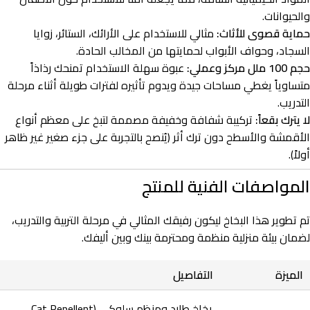
والحيوانات.
حماية قصوى للأثاث:
مثالي للاستخدام على الأرائك، الستائر، زوايا
السجاد، وحواف الأبواب لحمايتها من المخالب الحادة.
حجم 100 ملل مركز وعملي:
عبوة سهلة الاستخدام تمنحك رذاذاً
متساوياً يغطي مساحات جيدة ويدوم تأثيره لفترات طويلة أثناء مرحلة
التدريب.
لا يترك بقعاً:
تركيبة شفافة وخفيفة مصممة لتبخ على معظم أنواع
الأقمشة والأسطح دون ترك أثر (يُنصح بالتجربة على جزء صغير غير ظاهر
أولاً).
المواصفات الفنية للمنتج
تم تطوير هذا البخاخ ليكون رفيقك المثالي في مرحلة التربية والتدريب،
لضمان بيئة منزلية منظمة ومحترمة بينك وبين أليفك.
الميزة
التفاصيل
بخاخ طارد ومنظم سلوكي (Cat Repellent