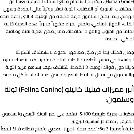
(Human Grade)، حيث يتم استخدام قطع السمك الحقيقية بعيداً عن
المشتقات الثانوية أو الفضلات. التونة توفر بروتيناً عالي الجودة وسهل
الهضم، بينما يمنح السلمون جرعة مكثفة من
أوميجا 3
التي تدعم صحة
القلب، الجهاز المناعي، وتمنح الفراء مظهراً حريرياً. هذه الوجبة خالية
تماماً من الحبوب والمواد الحافظة، مما يضمن تغذية نقية وصافية
تحاكي الطبيعة.
جمال قطتك يبدأ من طبق طعامها. ندعوك لاستكشاف تشكيلتنا
الواسعة في قسم
الأطعمة الرطبة الفاخرة
بمتجرنا. كما ننصحك بزيارة
دليلنا حول فوائد أوميجا 3 للقطط
، لتكتشف كيف يساهم مزيج التونة
والسلمون في تقليل تساقط الشعر وتحسين صحة الجلد بشكل ملحوظ.
أبرز مميزات فيلينا كانينو (Felina Canino) تونة
وسلمون:
مكونات بحرية طبيعية 100%:
تعتمد على لحم التونة الأبيض والسلمون
الحقيقي كمصادر أساسية للبروتين.
غنية بأوميجا 3 و6:
تدعم صحة الجهاز العصبي وتمنح قطتك فراءً لامعاً