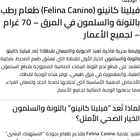
فيلينا كانينو (Felina Canino) طعام رطب
بالتونة والسلمون في المرق – 70 غرام
– لجميع الأعمار
وليمة بحرية فاخرة تعيد الحيوية واللمعان لقطتك!
يُعد
فيلينا كانينو
بالتونة والسلمون
الخيار الأول للقطط التي تعشق طعم المحيط. بتركيبة
تعتمد على قطع لحم التونة البيضاء الصافية الممزوجة بقطع السلمون
الغنية، والمغمورة في مرق طبيعي، توفر هذه الوجبة لقطتك
الأحماض الدهنية الأساسية التي تحتاجها لصحة الجلد ولمعان الفراء،
مما يجعلها الوجبة المثالية لجميع الأعمار.
لماذا تُعد “فيلينا كانينو” بالتونة والسلمون
الخيار الصحي الأمثل؟
تنفرد علامة
Felina Canino
بتقديم طعام بجودة “الاستهلاك البشري”