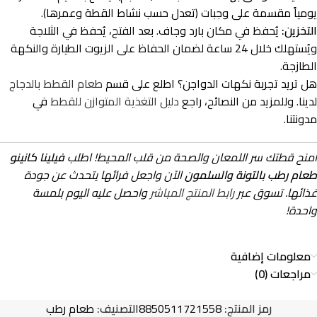
يومياً مقسمة على وجبات (تعدل حسب نشاط القطة وعمرها).
التخزين:
يُحفظ في مكان بارد وجاف. بعد الفتح، يُحفظ في الثلاجة
ويُستهلك خلال 24 ساعة لضمان الحفاظ على الزيوت الطيارة والنكهة
الطازجة.
هل تريد تجربة نكهات الدواجن؟ اطلع على قسم
طعام القطط بالدجاج
لدينا. وللمزيد من النصائح، راجع
دليل التغذية المتوازن للقطط
في
مدونتنا.
امنح قطتك سر اللمعان والصحة من قلب المحيط! اطلب
فيلينا كانينو
طعام رطب بالتونة والسلمون
الآن واجعل فرائها يتحدث عن جودة
غذائها. تسوق عبر
رابط المنتج المباشر
واحصل عليه اليوم بلمسة
واحدة!
معلومات إضافية
مراجعات (0)
رمز المنتج:
8850511721558
التصنيف:
طعام رطب