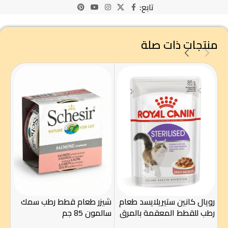
تابع:
منتجات ذات صلة
رويال كانين ستيريلايسد طعام
شيزر طعام قطط رطب سمك
لاي
رطب للقطط المعقمة بالمرق
سالمون 85 جم
للق
85 غ – Royal Canin
85 جرام