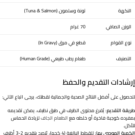
النكهة
تونة وسلمون (Tuna & Salmon)
الوزن الصافي
70 غرام
نوع القوام
قطع في مرق (In Gravy)
التصنيف
طعام رطب طبيعي (Human Grade)
إرشادات التقديم والحفظ
للحصول على أفضل النتائج الصحية والجمالية لقطتك، يرجى اتباع الآتي:
طريقة التقديم:
يُفرغ محتوى الظرف في طبق نظيف. يمكن تقديمه
بمفرده كوجبة فاخرة أو خلطه مع
الطعام الجاف
لزيادة الحماس
للأكل.
الكمية الموصى بها:
للقطط البالغة (4 كجم)، يُنصح بتقديم 2-3 أظرف