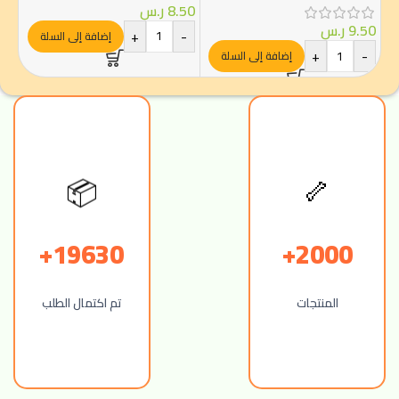
8.50
ر.س
.00
9.50
ر.س
+
-
-
إضافة إلى السلة
+
-
إضافة إلى السلة
📦
🦴
19630+
2000+
المنتجات
تم اكتمال الطلب