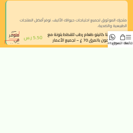
متجرك الموثوق لجميع احتياجات حيوانك الأليف. نوفر أفضل المنتجات
الطبيعية والصحية.
غير
فيلينا كانينو طعام رطب للقطط بتونة مع
متوفر
5.50
ر.س
في
سلمون بالمرق 70 غ – لجميع الأعمار
قائمة
سلة التسوق
contact us
المخزون
الرياض - حي النزهة