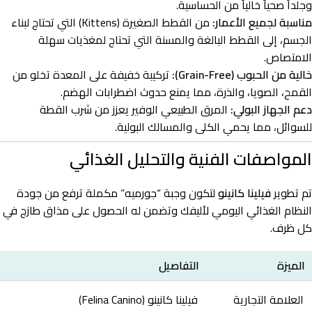
وجلداً صحياً خالياً من الحساسية.
مناسبة لجميع الأعمار:
من القطط الصغيرة (Kittens) التي تحتاج لبناء
الجسم، إلى القطط البالغة والمسنة التي تحتاج لمغذيات سهلة
الامتصاص.
خالية من الحبوب (Grain-Free):
تركيبة خفيفة على المعدة تخلو من
القمح، الصويا، والذرة، مما يمنع حدوث اضطرابات الهضم.
دعم الجهاز البولي:
المرق الطبيعي الوفير يعزز من شرب القطة
للسوائل، مما يحمي الكلى والمسالك البولية.
المواصفات الفنية والتحليل الغذائي
تم تطوير
فيلينا كانينو
لتكون وجبة “جورميه” مكملة ترفع من جودة
النظام الغذائي اليومي لأليفك وتضمن له الحصول على مذاق طازج في
كل ظرف.
الميزة
التفاصيل
العلامة التجارية
فيلينا كانينو (Felina Canino)