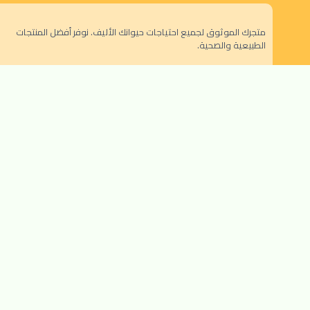
متجرك الموثوق لجميع احتياجات حيوانك الأليف. نوفر أفضل المنتجات
الطبيعية والصحية.
الرياض - حي النزهة
orders@dokansa.local