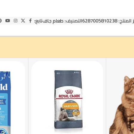
 المنتج:
6287005810238
التصنيف:
طعام جاف
تابع: