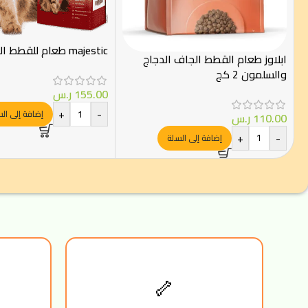
majestic طعام للقطط البالغة 7كيلو
ابلاوز طعام القطط الجاف الدجاج
والسلمون 2 كج
155.00
ر.س
+
-
إضافة إلى ال
110.00
ر.س
+
-
إضافة إلى السلة
🦴