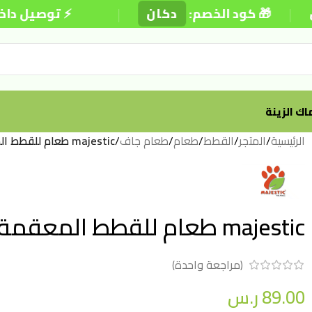
|
 كود الخصم:
دكان
⚡ توصيل داخل الري
ك الزينة
الرئيسية
/
المتجر
/
القطط
/
طعام
/
طعام جاف
/
majestic طعام للقطط المعقمة 3 كيلو
majestic طعام للقطط المعقمة 3 كيلو
(مراجعة واحدة)
89.00
ر.س