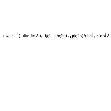
مينية )مثيونين ، تريبتوفان ،توراين( & فيتامينات ) أ ، د ، هـ (