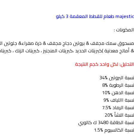
majestic طعام للقطط المعقمة 3 كيلو
المكونات :
مسحوق سمك مجفف & بروتين دجاج مجفف & ذرة صفراء& جلوتين الذرة & أرز
& أمالح معدنية )كبريتات الحديد ،كبريتات المنجنيز ، كبريتات الزنك ، كبري
التحليل: لكل واحد كجم النتيجة
نسبة البروتين %34
نسبة الرطوبة %8
نسبة الدهن %10
نسبة االلياف %9
نسبة الرماد %7.5
نسبة النشأ %20
نسبة الطاقة 3480 ك كالوري
نسبة الكالسيوم %1.5