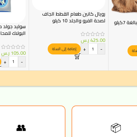
رويال كانين طعام القطط الجاف
لصحة الفرو والجلد 10 كيلو
سوليد جولد 
البولاك للمح
البالغة 1.36 كيلو
425.00
ر.س
+
-
إضافة إلى السلة
سلة
105.00
ر.س
+
-
📦
👥