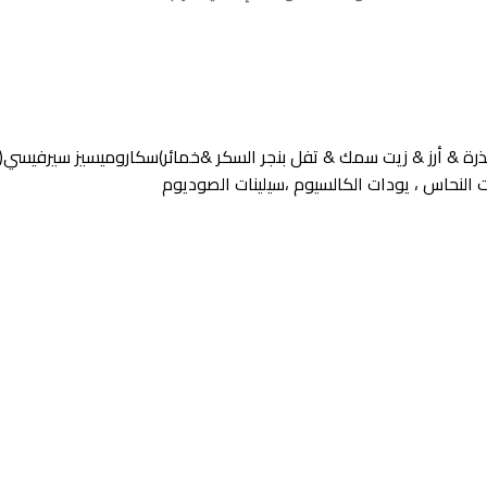
 & زيت سمك & تفل بنجر السكر &خمائر)سكاروميسيز سيرفيسي( & أحماض أ
تات النحاس ، يودات الكالسيوم ،سيلينات الصوديوم