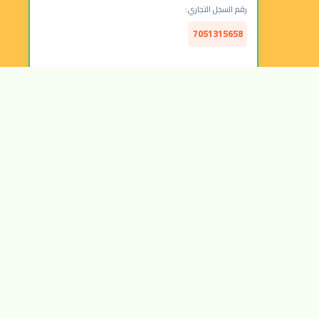
رقم السجل التجاري:
7051315658
الرقم الضريبي:
314157877300003