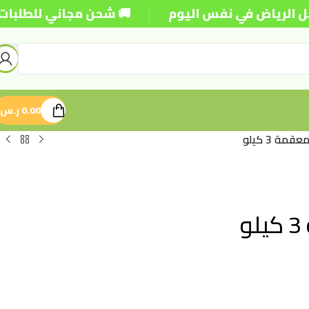
|
اض في نفس اليوم
🚚 شحن مجاني للطلبات فوق 250 ريال
0.00
ر.س