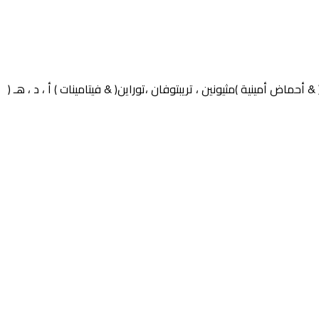
مينية )مثيونين ، تريبتوفان ،توراين( & فيتامينات ) أ ، د ، هـ (