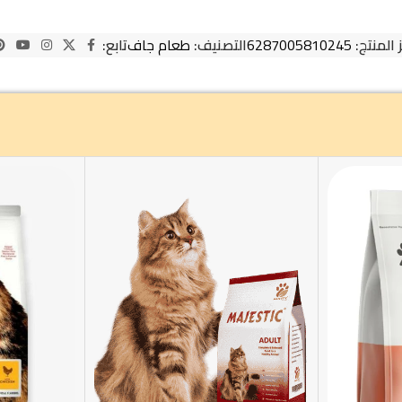
 المنتج:
6287005810245
التصنيف:
طعام جاف
تابع: