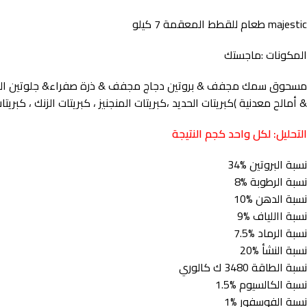
majestic طعام للقطط المعقمة 7 كيلو
المكونات :ماجستك
مسحوق سمك مجفف & بروتين دجاج مجفف & ذرة صفراء& جلوتين الذرة & أرز
& أمالح معدنية )كبريتات الحديد ،كبريتات المنجنيز ، كبريتات الزنك ، كبري
التحليل: لكل واحد كجم النتيجة
نسبة البروتين %34
نسبة الرطوبة %8
نسبة الدهن %10
نسبة االلياف %9
نسبة الرماد %7.5
نسبة النشأ %20
نسبة الطاقة 3480 ك كالوري
نسبة الكالسيوم %1.5
نسبة الفوسفور %1