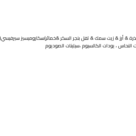
 & زيت سمك & تفل بنجر السكر &خمائر)سكاروميسيز سيرفيسي( & أحماض أ
تات النحاس ، يودات الكالسيوم ،سيلينات الصوديوم