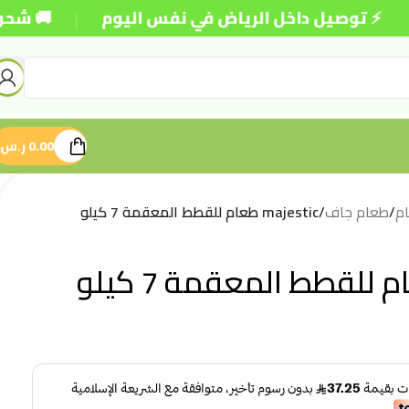
|
صيل داخل الرياض في نفس اليوم
🚚 شحن مجاني للطل
0.00
ر.س
م
/
طعام جاف
/
majestic طعام للقطط المعقمة 7 كيلو