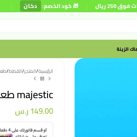
|
|
🎁 كود الخصم:
دكان
⚡ تو
ك الزينة
الرئيسية
/
المتجر
/
القطط
/
طعا
majestic طعام للقطط المعقمة 7 كيلو
149.00
ر.س