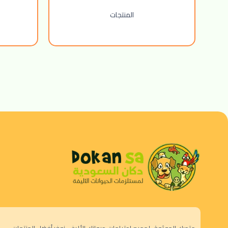
المنتجات
متجرك الموثوق لجميع احتياجات حيوانك الأليف. نوفر أفضل المنتجات