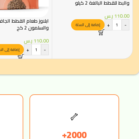
والبط للقطط البالغة 2 كيلو
110.00
ر.س
ابلاوز طعام القطط الجاف
+
-
إضافة إلى السلة
والسلمون 2 كج
110.00
ر.س
+
-
إضافة إلى ال
🦴
2000+