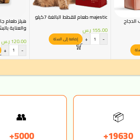
majestic طعام للقطط البالغة 7كيلو
 الدجاج
هيلز طعام ج
155.00
ر.س
كغ
+
-
إضافة إلى السلة
120.00
ر.س
+
-
سلة
📦
👥
5000+
19630+