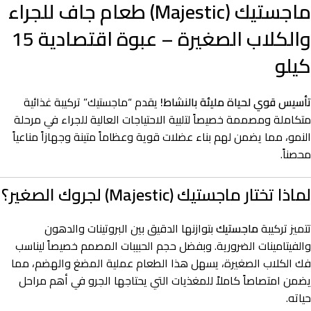
ماجستيك (Majestic) طعام جاف للجراء
والكلاب الصغيرة – عبوة اقتصادية 15
كيلو
تأسيس قوي لحياة مليئة بالنشاط!
يقدم “ماجستيك” تركيبة غذائية
متكاملة ومصممة خصيصاً لتلبية الاحتياجات العالية للجراء في مرحلة
النمو، مما يضمن لهم بناء عضلات قوية وعظاماً متينة وجهازاً مناعياً
محصناً.
لماذا تختار ماجستيك (Majestic) لجروك الصغير؟
تتميز تركيبة
ماجستيك
بتوازنها الدقيق بين البروتينات والدهون
والفيتامينات الضرورية. وبفضل حجم الحبيبات المصمم خصيصاً ليناسب
فك الكلاب الصغيرة، يسهل هذا الطعام عملية المضغ والهضم، مما
يضمن امتصاصاً كاملاً للمغذيات التي يحتاجها الجرو في أهم مراحل
حياته.