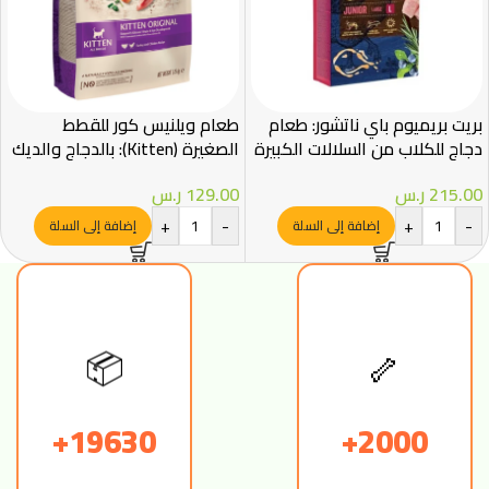
بريت بريميوم باي ناتشور: طعام
طعام ويلنيس كور للقطط
دجاج للكلاب من السلالات الكبيرة
الصغيرة (Kitten): بالدجاج والديك
– 15 كجم
الرومي (1.75 كجم)
215.00
ر.س
129.00
ر.س
+
-
+
-
إضافة إلى السلة
إضافة إلى السلة
🦴
📦
19630+
2000+