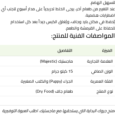
لتسهيل الهضم.
عند التغيير من طعام آخر، يرجى الخلط تدريجياً على مدار أسبوع لتجنب أي
اضطرابات هضمية.
يُحفظ في مكان بارد وجاف، ويُغلق الكيس جيداً بعد كل استخدام
للحفاظ على القرمشة والطعم.
المواصفات الفنية للمنتج:
الميزة
التفاصيل
العلامة التجارية
ماجستيك (Majestic)
الوزن الصافي
15 كيلو جرام
الفئة العمرية
الجراء (Puppy) والكلاب الصغيرة
نوع المنتج
طعام جاف (Dry Food)
امنح جروك البداية التي يستحقها مع ماجستيك. اطلب العبوة التوفيرية