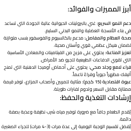
أبرز المميزات والفوائد:
دعم النمو السريع:
غني بالبروتينات الحيوانية عالية الجودة التي تساعد
في بناء الأنسجة العضلية والنمو البدني السليم.
صحة العظام والمفاصل:
مدعم بالكالسيوم والفوسفور بنسب متوازنة
لضمان هيكل عظمي قوي وأسنان صحية.
تعزيز المناعة:
يحتوي على مزيج من الفيتامينات والمعادن الأساسية
التي تقوي الدفاعات الطبيعية للجرو ضد الأمراض.
فراء لامع وجلد صحي:
يحتوي على أحماض أوميجا الدهنية التي تمنح
أليفك مظهراً حيوياً وفراءً ناعماً.
عبوة اقتصادية (15 كجم):
مثالية للمربين وأصحاب المزارع، توفر قيمة
ممتازة مقابل السعر وتدوم لفترات طويلة.
إرشادات التغذية والحفظ:
يُقدم الطعام جافاً مع ضرورة توفير مياه شرب نظيفة وعذبة بصفة
دائمة.
يُفضل تقسيم الوجبة اليومية إلى عدة مرات (3-4 مرات) للجراء الصغيرة