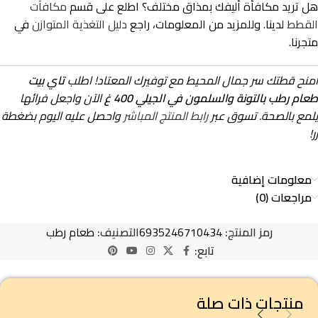
هل تريد مكافأة أليفك بمذاق مختلف؟ اطلع على قسم
مكافآت
القطط
لدينا. وللمزيد من المعلومات، راجع
دليل التغذية المتوازن
في
متجرنا.
امنح قطتك سر جمال المحيط مع توفيرك المعتاد! اطلب
تاي بيت
طعام رطب بالتونة والسلمون في الجيلي 400 غ
الآن واجعل فرائها
يلمع بالصحة. تسوق عبر
رابط المنتج المباشر
واحصل عليه اليوم بضغطة
زر!
معلومات إضافية
مراجعات (0)
رمز المنتج:
6935246710434
التصنيف:
طعام رطب
تابع:
منتجات ذات صلة