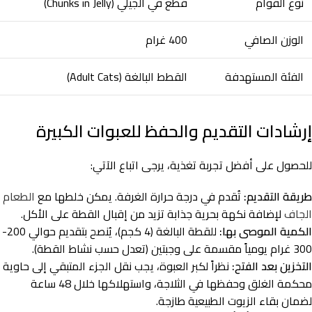
نوع القوام
قطع في الجيلي (Chunks in Jelly)
الوزن الصافي
400 غرام
الفئة المستهدفة
القطط البالغة (Adult Cats)
إرشادات التقديم والحفظ للعبوات الكبيرة
للحصول على أفضل تجربة تغذية، يرجى اتباع الآتي:
طريقة التقديم:
تُقدم في درجة حرارة الغرفة. يمكن خلطها مع
الطعام
الجاف
لإضافة نكهة بحرية جذابة تزيد من إقبال القطة على الأكل.
الكمية الموصى بها:
للقطة البالغة (4 كجم)، يُنصح بتقديم حوالي 200-
300 غرام يومياً مقسمة على وجبتين (تعدل حسب نشاط القطة).
التخزين بعد الفتح:
نظراً لكبر العبوة، يجب نقل الجزء المتبقي إلى حاوية
محكمة الغلق وحفظها في الثلاجة، واستهلاكها خلال 48 ساعة
لضمان بقاء الزيوت الطبيعية طازجة.