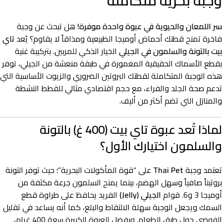
وجبة بحرية متكاملة
سر اللمعان والحيوية في عبوة واحدة موفرة!
هل تبحث عن وجبة
فاخرة تمنح قطتك أحماض أوميجا الطبيعية ومذاقاً لا يقاوم؟ يُعد
تاي
بيت بالتونة والسلمون في الجيلي
الخيار الذكي للمربين. بتركيبة غنية
بقطع الأسماك الحقيقية المغمورة في طبقة منعشة من الجيلي، توفر
هذه الوجبة المتكاملة لقطتك البروتين الضروري والزيوت الأساسية التي
تدعم صحة الجلد والفراء، مع حجم اقتصادي مثالي للقطط النشطة
والمنازل التي تضم أكثر من أليف.
لماذا تُعد عبوة تاي بيت (400 غ) بالتونة
والسلمون اختيارك الأول؟
تعتمد وجبة
Thai Pet
على “قوة المأكولات البحرية”؛ حيث توفر التونة
بروتيناً صافياً وسهل الهضم، بينما يمنح السلمون جرعة مكثفة من
أوميجا 3 و6. قوام
الجيلي (Jelly)
الفريد يحافظ على طراوة قطع
السمك ويجعل الوجبة سهلة الالتقاط والبلع، كما أنه يساعد في تقليل
الفوضى حول طبق الطعام. وبفضل العبوة الكبيرة سعة 400 غرام،