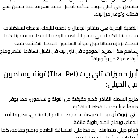
ستحصل على أعلى جودة غذائية بأفضل قيمة سعرية، مما يضمن شبع
قطتك وتوفير ميزانيتك.
التغذية البحرية هي مفتاح الجمال والصحة لأليفك. ندعوك لاستكشاف
مجموعتنا الكاملة في قسم
الأطعمة الرطبة الاقتصادية
بمتجرنا. كما
ننصحك بزيارة
مقالنا حول فوائد السلمون للقطط
، لتكتشف كيف
يساهم هذا المزيج الموجود في تاي بيت في تقليل تساقط الشعر ومنح
أليفك فراءً حريرياً وبراقاً.
أبرز مميزات تاي بيت (Thai Pet) تونة وسلمون
في الجيلي:
مزيج السمك الفاخر:
قطع حقيقية من التونة والسلمون، مما يوفر
طعماً غنياً يجذب القطط الانتقائية.
غني بزيوت أوميجا الطبيعية:
يدعم صحة الجهاز المناعي، يعزز وظائف
الدماغ، ويمنح الجلد رطوبة فائقة.
قوام جيلي متماسك:
يحافظ على استساغة الطعام ويمنع جفافه، كما
أنه لطيف جداً على الجهاز الهضمي.