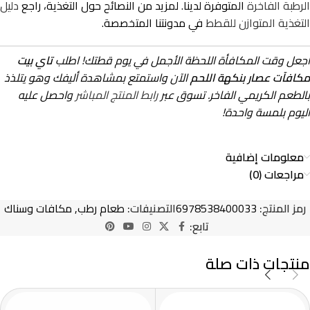
الرطبة الفاخرة
المتوفرة لدينا. لمزيد من النصائح حول التغذية، راجع
دليل
التغذية المتوازن للقطط
في مدونتنا المتخصصة.
اجعل وقت المكافأة اللحظة الأجمل في يوم قطتك! اطلب
تاي بيت
مكافآت عصار بنكهة اللحم
الآن واستمتع بمشاهدة أليفك وهو يتلذذ
بالطعم الكريمي الفاخر. تسوق عبر
رابط المنتج المباشر
واحصل عليه
اليوم بلمسة واحدة!
معلومات إضافية
مراجعات (0)
رمز المنتج:
6978538400033
التصنيفات:
طعام رطب
,
مكافات وسناك
تابع:
منتجات ذات صلة