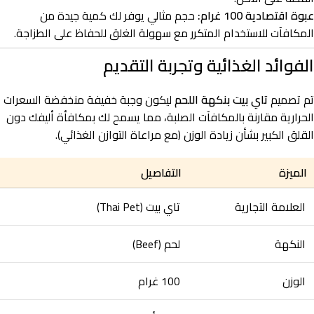
عبوة اقتصادية 100 غرام:
حجم مثالي يوفر لك كمية جيدة من
المكافآت للاستخدام المتكرر مع سهولة الغلق للحفاظ على الطزاجة.
الفوائد الغذائية وتجربة التقديم
تم تصميم
تاي بيت بنكهة اللحم
ليكون وجبة خفيفة منخفضة السعرات
الحرارية مقارنة بالمكافآت الصلبة، مما يسمح لك بمكافأة أليفك دون
القلق الكبير بشأن زيادة الوزن (مع مراعاة التوازن الغذائي).
الميزة
التفاصيل
العلامة التجارية
تاي بيت (Thai Pet)
النكهة
لحم (Beef)
الوزن
100 غرام