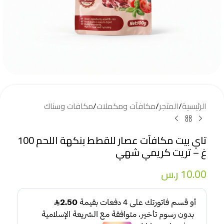
الرئيسية
/
المتجر
/
مكافآت ومكملات
/
مكافات وسناك
تاي بيت مكافآت عصار للقطط بنكهة اللحم 100
غ – تريت كريمي شهي
10.00
ر.س