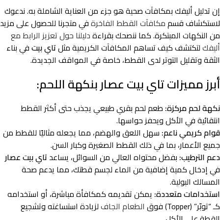
إن تدليل أليفك بمكافآت صحية هو جزء من العناية الشاملة به. ندعوك
لاستكشاف قسم
مكافآت القطط الفاخرة
في متجرنا للحصول على مزيد
من النكهات المبتكرة. كما ننصحك بقراءة
دليلنا حول تعزيز الرابط مع
أليفك
لتكتشف كيف تساهم المكافآت الكريمية مثل
تاي بيت
في بناء
الثقة وتقليل التوتر لدى القطط، خاصة في المواقف الجديدة.
أبرز مميزات تاي بيت عصار بنكهة اللحم:
نكهة لحم مركزة:
طعم لحم بقري طبيعي يجذب حتى أكثر القطط
انتقائية في الأكل ويحفز حواسها.
قوام كريمي ناعم:
سهل اللعق والهضم، مما يجعله مثاليًا للقطط من
جميع الأعمار، بما في ذلك القطط الصغيرة وكبار السن.
دعم الترطيب:
بفضل محتواه العالي من السوائل، يساعد
تاي بيت عصار
في إدخال كمية إضافية من الماء لجسم قطتك، مما يدعم صحة
المسالك البولية.
استخدامات متعددة:
يمكن تقديمه كمكافأة مباشرة، أو استخدامه
كـ “توبّر” (Topper) فوق
الطعام الجاف
لزيادة استساغته وتشجيع
القطة على الأكل.