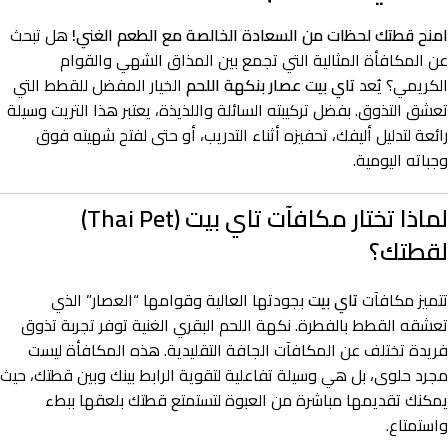
امنح قطتك لحظات من السعادة الخالصة مع الطعم الغني!
هل تبحث
عن المكافأة المثالية التي تجمع بين المذاق الشهي والقوام
الكريمي؟ يُعد
تاي بيت عصار بنكهة اللحم
الخيار المفضل للقطط التي
تعشق التذوق. بفضل تركيبته السائلة واللذيذة، يعتبر هذا التريت وسيلة
رائعة لتدليل أليفك، تحفيزه أثناء التدريب، أو حتى لفتح شهيته فوق
وجباته اليومية.
لماذا تختار مكافآت تاي بيت (Thai Pet)
لقطتك؟
تتميز مكافآت
تاي بيت
بجودتها العالية وقوامها “العصار” الذي
تعشقه القطط بالفطرة. نكهة اللحم البقري الغنية توفر تجربة تذوق
فريدة تختلف عن المكافآت الجافة التقليدية. هذه المكافأة ليست
مجرد حلوى، بل هي وسيلة تفاعلية لتقوية الرابط بينك وبين قطتك، حيث
يمكنك تقديمها مباشرة من العبوة لتستمتع قطتك بلعقها ببطء
واستمتاع.