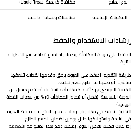
نوع المنتج
مكافأة كريمية (Liquid Treat)
المكونات الإضافية
فيتامينات ومعادن داعمة
إرشادات الاستخدام والحفظ
للحفاظ على جودة المكافأة وضمان استمتاع قطتك، اتبع الخطوات
التالية:
طريقة التقديم:
اضغط على العبوة برفق وقدمها لقطتك لتلعقها
مباشرة، أو ضعها في طبق صغير نظيف.
الكمية الموصى بها:
تُقدم كمكافأة جانبية ولا تُستخدم كبديل عن
الوجبة الأساسية (يُفضل ألا تتجاوز المكافآت 10% من سعرات القطة
اليومية).
التخزين:
يُحفظ في مكان بارد وجاف. بمجرد الفتح، يجب حفظ العبوة
في الثلاجة واستهلاكها خلال يومين لضمان الطعم الطازج.
إذا كانت قطتك تفضل التنوع، يمكنك دمج هذا المنتج مع
الأطعمة