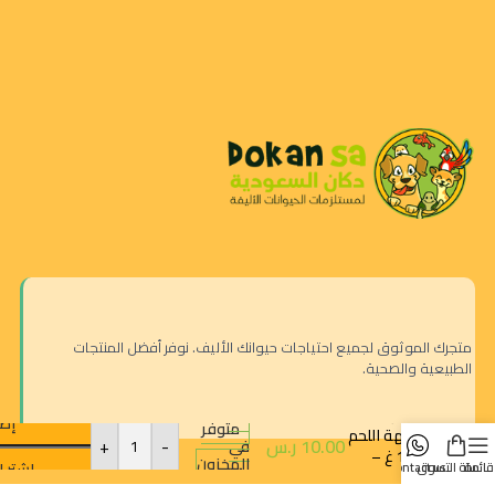
متجرك الموثوق لجميع احتياجات حيوانك الأليف. نوفر أفضل المنتجات
الطبيعية والصحية.
تاي بيت
مكافآت
عصار للقطط
إضا
متوفر
بنكهة اللحم
10.00
ر.س
-
+
في
100 غ –
المخزون
اشترِ ا
قائمة
سلة التسوق
contact us
تريت