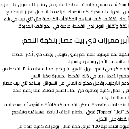
لاستكشاف قسم
مكافآت القطط الفاخرة
في متجرنا للحصول على مزيد
من النكهات المبتكرة. كما ننصحك بقراءة
دليلنا حول تعزيز الرابط مع
أليفك
لتكتشف كيف تساهم المكافآت الكريمية مثل
تاي بيت
في بناء
الثقة وتقليل التوتر لدى القطط، خاصة في المواقف الجديدة.
أبرز مميزات تاي بيت عصار بنكهة اللحم:
نكهة لحم مركزة:
طعم لحم بقري طبيعي يجذب حتى أكثر القطط
انتقائية في الأكل ويحفز حواسها.
قوام كريمي ناعم:
سهل اللعق والهضم، مما يجعله مثاليًا للقطط من
جميع الأعمار، بما في ذلك القطط الصغيرة وكبار السن.
دعم الترطيب:
بفضل محتواه العالي من السوائل، يساعد
تاي بيت عصار
في إدخال كمية إضافية من الماء لجسم قطتك، مما يدعم صحة
المسالك البولية.
استخدامات متعددة:
يمكن تقديمه كمكافأة مباشرة، أو استخدامه
كـ “توبّر” (Topper) فوق
الطعام الجاف
لزيادة استساغته وتشجيع
القطة على الأكل.
عبوة اقتصادية 100 غرام:
حجم مثالي يوفر لك كمية جيدة من