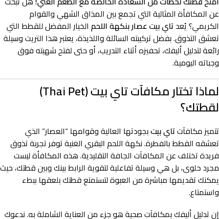
امنح قطتك لحظات من السعادة الخالصة مع الطعم الغني!
هل تبحث
عن المكافأة المثالية التي تجمع بين المذاق الشهي والقوام
الكريمي؟ يُعد
تاي بيت عصار بنكهة اللحم
الخيار المفضل للقطط التي
تعشق التذوق. بفضل تركيبته السائلة واللذيذة، يعتبر هذا التريت وسيلة
رائعة لتدليل أليفك، تحفيزه أثناء التدريب، أو حتى لفتح شهيته فوق
وجباته اليومية.
لماذا تختار مكافآت تاي بيت (Thai Pet)
لقطتك؟
تتميز مكافآت
تاي بيت
بجودتها العالية وقوامها “العصار” الذي
تعشقه القطط بالفطرة. نكهة اللحم البقري الغنية توفر تجربة تذوق
فريدة تختلف عن المكافآت الجافة التقليدية. هذه المكافأة ليست
مجرد حلوى، بل هي وسيلة تفاعلية لتقوية الرابط بينك وبين قطتك، حيث
يمكنك تقديمها مباشرة من العبوة لتستمتع قطتك بلعقها ببطء
واستمتاع.
إن تدليل أليفك بمكافآت صحية هو جزء من العناية الشاملة به. ندعوك