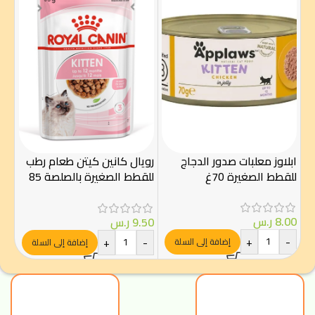
ابلاوز معلبات صدور الدجاج
رويال كانين كيتن طعام رطب
شيز
للقطط الصغيرة 70غ
للقطط الصغيرة بالصلصة 85
مع ل
غرام – Royal Canin
8.00
ر.س
.00
9.50
ر.س
-
+
-
+
-
إضافة إلى السلة
إضافة إلى السلة