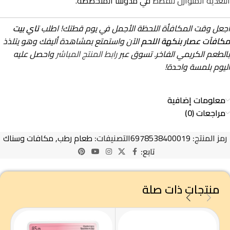
التغذية المتوازن للقطط
في مدونتنا المتخصصة.
اجعل وقت المكافأة اللحظة الأجمل في يوم قطتك! اطلب
تاي بيت
مكافآت عصار بنكهة اللحم
الآن واستمتع بمشاهدة أليفك وهو يتلذذ
بالطعم الكريمي الفاخر. تسوق عبر
رابط المنتج المباشر
واحصل عليه
اليوم بلمسة واحدة!
معلومات إضافية
مراجعات (0)
رمز المنتج:
6978538400019
التصنيفات:
طعام رطب
,
مكافات وسناك
تابع:
منتجات ذات صلة