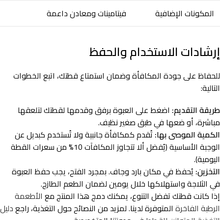
المكونات الإضافية
فيتامينات ومعادن داعمة
إرشادات الاستخدام والحفظ
للحفاظ على جودة المكافأة وضمان استمتاع قطتك، اتبع الخطوات
التالية:
طريقة التقديم:
اضغط على العبوة برفق وقدمها لقطتك لتلعقها
مباشرة، أو ضعها في طبق صغير نظيف.
الكمية الموصى بها:
تُقدم كمكافأة جانبية ولا تُستخدم كبديل عن
الوجبة الأساسية (يُفضل ألا تتجاوز المكافآت 10% من سعرات القطة
اليومية).
التخزين:
يُحفظ في مكان بارد وجاف. بمجرد الفتح، يجب حفظ العبوة
في الثلاجة واستهلاكها خلال يومين لضمان الطعم الطازج.
إذا كانت قطتك تفضل التنوع، يمكنك دمج هذا المنتج مع
الأطعمة
الرطبة الفاخرة
المتوفرة لدينا. لمزيد من النصائح حول التغذية، راجع
دليل