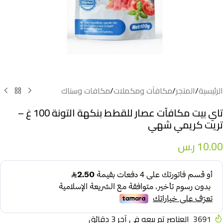
الرئيسية
/
المتجر
/
مكافآت ومكملات
/
مكافات وسناك
تاي بيت مكافآت عصار للقطط بنكهة التونة 100 غ –
تريت كريمي شهي
10.00
ر.س
3691
العناصر تم بيعه في آخر 3 دقائق