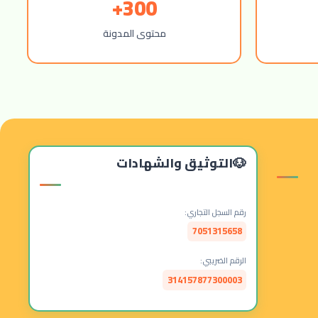
300+
محتوى المدونة
التوثيق والشهادات
رقم السجل التجاري:
7051315658
الرقم الضريبي:
314157877300003