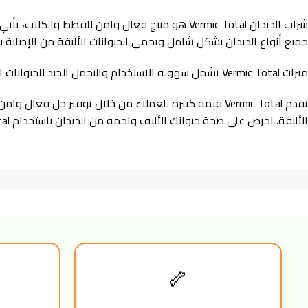
جميع أنواع الديدان بشكل شامل ويحمي الحيوانات الأليفة من الإصابة ب
ميزات Vermic Total تشمل سهولة الاستخدام والتحمل الجيد للحيوانات الأليفة، بالإضافة إلى فعاليته العالية في التخلص من الديدان. يعتبر هذا المنتج خيارًا مثاليًا للعناية بصحة الحيوانات الأليفة وضمان سلامتها.
تقدم Vermic Total قيمة كبيرة للعملاء من خلال توفير حل
الأليفة. احرص على صحة حيوانك الأليف واحمه من الديدان باستخدام Vermic Total الآن.
🦴