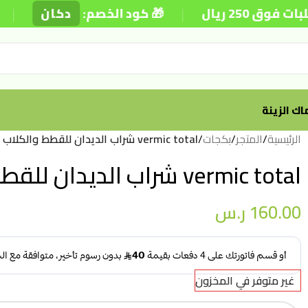
|
|
25 ريال
🎁 كود الخصم:
دكان
ك الزينة
الرئيسية
/
المتجر
/
بكجات
/
vermic total شراب الديدان للقطط والكلاب 20 ملل
vermic total شراب الديدان للقطط والكلاب 20 ملل
160.00
ر.س
غير متوفر في المخزون