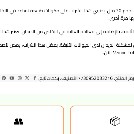
شراب الديدان Vermic Total هو منتج فعال وآمن للقطط والكلاب، يأتي بحجم 20 ملل. يحتوي هذا 
ها مرة أخرى.
 فعال وآمن لمشكلة الديدان لدى الحيوانات الأليفة. بفضل هذا الشراب، يمكن ل
رمز المنتج:
7730952033216
التصنيف:
بكجات
تابع:
👥
📦