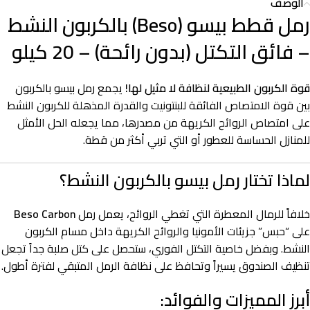
الوصف
رمل قطط بيسو (Beso) بالكربون النشط
– فائق التكتل (بدون رائحة) – 20 كيلو
قوة الكربون الطبيعية لنظافة لا مثيل لها!
يجمع رمل بيسو بالكربون
بين قوة الامتصاص الفائقة للبنتونيت والقدرة المذهلة للكربون النشط
على امتصاص الروائح الكريهة من مصدرها، مما يجعله الحل الأمثل
للمنازل الحساسة للعطور أو التي تربي أكثر من قطة.
لماذا تختار رمل بيسو بالكربون النشط؟
خلافاً للرمال المعطرة التي تغطي الروائح، يعمل رمل
Beso Carbon
على “حبس” جزيئات الأمونيا والروائح الكريهة داخل مسام الكربون
النشط. وبفضل خاصية التكتل الفوري، ستحصل على كتل صلبة جداً تجعل
تنظيف الصندوق يسيراً وتحافظ على نظافة الرمل المتبقي لفترة أطول.
أبرز المميزات والفوائد: