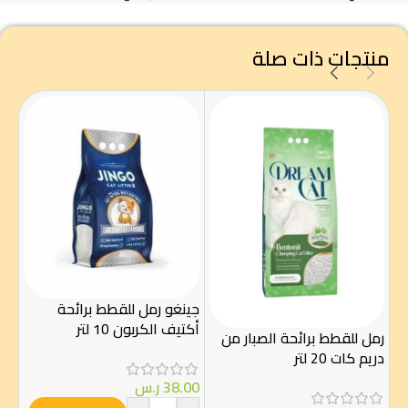
منتجات ذات صلة
جينغو رمل للقطط برائحة
سان
أكتيف الكربون 10 لتر
للقط
رمل للقطط برائحة الصبار من
دريم كات 20 لتر
38.00
ر.س
00