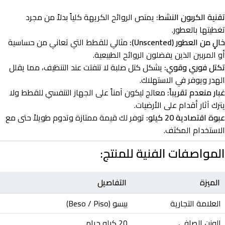
تقنية الكربون النشط:
يمتص الروائح الكريهة كلياً بدلاً من مجرد
تغطيتها بالعطور.
خالٍ من العطور (Unscented):
مثالي للقطط التي تعاني من حساسية
أو المربين الذين يفضلون الروائح الطبيعية.
تكتل فوري وقوي:
يشكل كتل صلبة لا تتفتت عند التنظيف، مما يقلل
الهدر ويوفر في الاستهلاك.
غبار منعدم تقريباً:
معالج ليكون آمناً على الجهاز التنفسي للقطط ولا
يترك آثار أقدام على الأرضيات.
عبوة اقتصادية 20 كيلو:
توفر لك قيمة ممتازة وتدوم طويلاً حتى مع
الاستخدام المكثف.
المواصفات الفنية للمنتج:
الميزة
التفاصيل
العلامة التجارية
بيسو (Beso / Piso)
الوزن الصافي
20 كيلو جرام