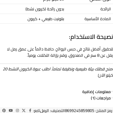
الرائحة
بدون رائحة (كربون نشط)
المادة الأساسية
بنتونيت طبيعي + كربون
نصيحة الاستخدام:
لتحقيق أفضل نتائج في حبس الروائح، حافظ دائماً على عمق رمل لا
يقل عن 8 سم في الصندوق، وقم بإزالة التكتلات يومياً.
امنح قطتك بيئة طبيعية ونظيفة تماماً. اطلب عبوة الكربون النشط 20
كيلو الآن!
معلومات إضافية
مراجعات (1)
رمز المنتج:
8699245859805
التصنيف:
الرمل
تابع: