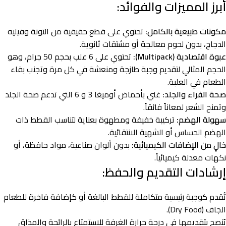
أبرز المميزات والفوائد:
مكونات طبيعية بالكامل:
تحتوي على قطع حقيقية من التونة وفيليه
الدجاج، بدون لحوم معالجة أو مشتقات ثانوية.
عبوة اقتصادية (Multipack):
تحتوي على 6 علب بحجم 50 جرام، وهو
الحجم المثالي لتقديم وجبة طازجة ومنعشة في كل مرة وتجنب بقاء
الطعام في العلبة.
صحة الفراء والجلد:
غني بأحماض أوميغا 3 و 6 التي تدعم صحة الجلد
وتمنح الشعر لمعاناً فائقاً.
سهولة الهضم:
تركيبة خفيفة ومطهوة بعناية لتناسب القطط ذات
الهضم الحساس أو الشهية الانتقائية.
خالٍ من الإضافات الكيميائية:
بدون ألوان صناعية، مواد حافظة، أو
نكهات معدلة كيميائياً.
إرشادات التقديم والحفظ:
تُقدم كوجبة رئيسية متكاملة للقطط البالغة أو كإضافة فاخرة للطعام
الجاف (Dry Food).
يُنصح بتقديمها في درجة حرارة الغرفة للاستمتاع بالرائحة والمذاق