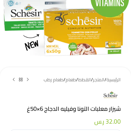
الرئيسية
/
المتجر
/
القطط
/
طعام
/
طعام رطب
شيزار معلبات التونا وفيليه الدجاج 6×50غ
32.00
ر.س