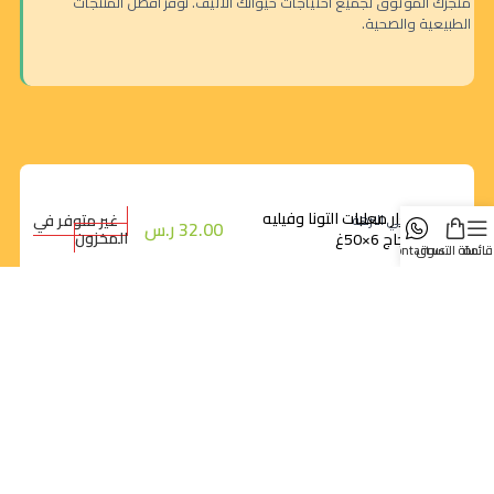
متجرك الموثوق لجميع احتياجات حيوانك الأليف. نوفر أفضل المنتجات
الطبيعية والصحية.
شيزار معلبات التونا وفيليه
غير متوفر في
الرياض - حي النزهة
32.00
ر.س
المخزون
الدجاج 6×50غ
قائمة
سلة التسوق
contact us
orders@dokansa.com