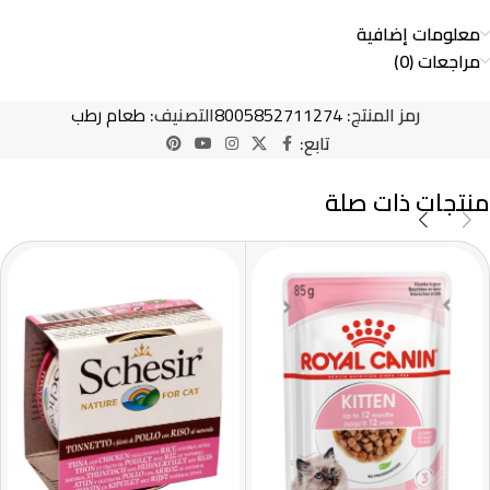
معلومات إضافية
مراجعات (0)
رمز المنتج:
8005852711274
التصنيف:
طعام رطب
تابع:
منتجات ذات صلة