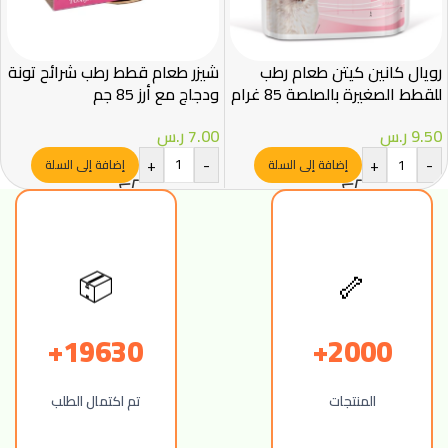
رويال كانين كيتن طعام رطب
شيزر طعام قطط رطب شرائح تونة
للقطط الصغيرة بالصلصة 85 غرام
ودجاج مع أرز 85 جم
– Royal Canin
7.00
ر.س
9.50
ر.س
+
-
+
-
إضافة إلى السلة
إضافة إلى السلة
🦴
📦
19630+
2000+
المنتجات
تم اكتمال الطلب