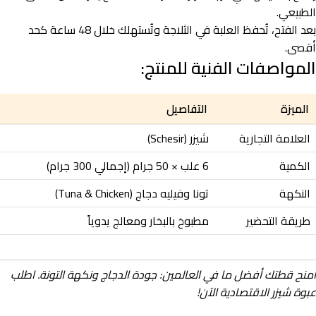
الطبيعي.
بعد الفتح، تُحفظ العلبة في الثلاجة وتُستهلك خلال 48 ساعة كحد
أقصى.
المواصفات الفنية للمنتج:
الميزة
التفاصيل
العلامة التجارية
شيزر (Schesir)
الكمية
6 علب × 50 جرام (إجمالي 300 جرام)
النكهة
تونا وفيليه دجاج (Tuna & Chicken)
طريقة التحضير
مطبوخ بالبخار ومعالج يدوياً
امنح قطتك أفضل ما في العالمين: جودة الدجاج ونكهة التونة. اطلب
عبوة شيزر الاقتصادية الآن!