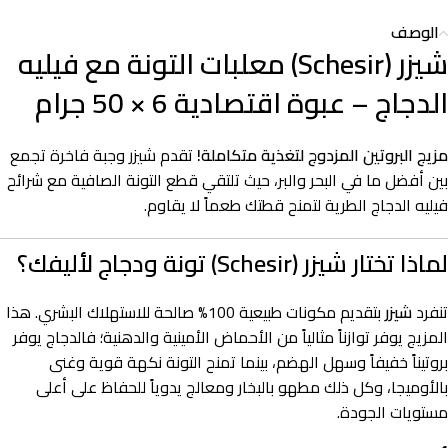
الوصف
شيزر (Schesir) معلبات التونة مع فيليه
الدجاج – عبوة اقتصادية 6 × 50 جرام
مزيج البروتين المزدوج لتغذية متكاملة!
تقدم شيزر وجبة فاخرة تجمع
بين أفضل ما في البحر والبر، حيث تلتقي قطع التونة الصافية مع شرائح
فيليه الدجاج الطرية لتمنح قطتك طعماً لا يقاوم.
لماذا تختار شيزر (Schesir) تونة ودجاج لأليفك؟
تنفرد
شيزر
بتقديم مكونات طبيعية 100% صالحة للاستهلاك البشري. هذا
المزيج يوفر توازناً مثالياً من الأحماض الأمينية والدهنية؛ فالدجاج يوفر
بروتيناً خفيفاً وسهل الهضم، بينما تمنح التونة نكهة قوية وغنى
بالأوميجا، وكل ذلك مطهو بالبخار ومعالج يدوياً للحفاظ على أعلى
مستويات الجودة.