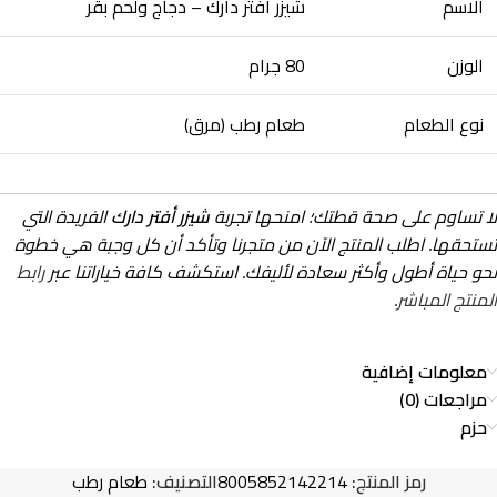
الاسم
شيزر افتر دارك – دجاج ولحم بقر
الوزن
80 جرام
نوع الطعام
طعام رطب (مرق)
لا تساوم على صحة قطتك؛ امنحها تجربة
شيزر أفتر دارك
الفريدة التي
تستحقها. اطلب المنتج الآن من متجرنا وتأكد أن كل وجبة هي خطوة
نحو حياة أطول وأكثر سعادة لأليفك. استكشف كافة خياراتنا عبر
رابط
المنتج المباشر
.
معلومات إضافية
مراجعات (0)
حزم
رمز المنتج:
8005852142214
التصنيف:
طعام رطب