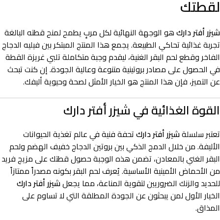
لقطتك
شيزر أفتر دارك
هو الوجهة النهائية لكل مربٍ يطمح لمنح قطته البالغة
تجربة غذائية تحاكي الطبيعة. يجمع هذا المنتج المبتكر بين فيليه الدجاج
الفاخر وقطع لحم البقر الغنية، ليقدم وجبة متكاملة تلبي غريزة القطة
في الحصول على مصادر بروتينية متنوعة وعالية الجودة. إن كنت تبحث
عن التميز، فإن هذا المنتج هو الخيار الأمثل لصحة وحيوية أليفك.
القوة الغذائية في شيزر أفتر دارك
تعتبر سلسلة
شيزر أفتر دارك
تحفة فنية في عالم تغذية الحيوانات
الأليفة. من خلال الدمج الذكي بين بروتين الدجاج خفيف الهضم ولحم
البقر الغني بالمعادن، تضمن هذه الوجبة حصول قطتك على مزيج فريد
من الأحماض الأمينية الأساسية. يُعرف لحم البقر بكونه مصدراً ممتازاً
للحديد والزنك الضروريين لتقوية المناعة، مما يجعل
شيزر أفتر دارك
الخيار الأول لمن يبحثون عن الجودة المطلقة التي لا تساوم على
المذاق.