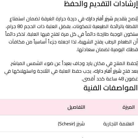
إرشادات التقديم والحفظ
يُنصح بتقديم
شيزر أفتر دارك
في درجة حرارة الغرفة لضمان استمتاع
القطة بالرائحة الطبيعية للمكونات. بفضل العلبة ذات الحجم 80 جرام،
ستكون الوجبة طازجة دائماً في كل مرة تفتح فيها العلبة. تذكر دائماً
أن الطعام الرطب يفتح الشهية، لذا اجعله جزءاً أساسياً من مكافآت
قطتك اليومية لضمان سعادتها.
يُحفظ المنتج في مكان بارد وجاف بعيداً عن ضوء الشمس المباشر.
بعد فتح
شيزر أفتر دارك
، يجب حفظ العلبة في الثلاجة واستهلاكها في
غضون 48 ساعة كحد أقصى.
المواصفات الفنية
الميزة
التفاصيل
العلامة التجارية
شيزر (Schesir)