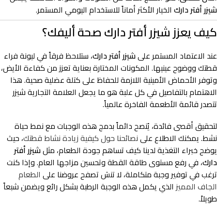
شيزر أفتر دارك
الخيار الأكثر أماناً للاستخدام اليومي المستمر.
كيف يعزز شيزر أفتر دارك صحة أليفك؟
عند الاعتماد المستمر على
شيزر أفتر دارك
، ستلاحظ فرقاً في ليونة فراء
قطتك ووضوح عينيها. المكونات المختارة بعناية تعزز من كفاءة الأيض،
وتوفر الأحماض الأمينية اللازمة للحفاظ على كتلة عضلية صحية. هذا
الاهتمام بالتفاصيل في كل علبة هو ما يجعل العلامة التجارية شيزر
تتصدر قائمة الأطعمة الفاخرة عالمياً.
لتحقيق أقصى فائدة، يُنصح دائماً بدمج هذه الوجبات مع نمط حياة
نشط. يمكنك الاطلاع على
نصائحنا حول كيفية زيادة نشاط قطتك
، حيث
يوضح خبراء التغذية لدينا كيف تساهم جودة الطعام، مثل
شيزر أفتر
دارك
، في رفع مستوى طاقة القطة وتحسين مزاجها العام. وإذا كنت
ترغب في توفير وجبة متكاملة، لا تنسَ تصفح عروضنا على
الطعام
الجاف المميز
الذي يكمل هذه الوجبة الرطبة بشكل رائع ويضمن شبعاً
طويلاً.