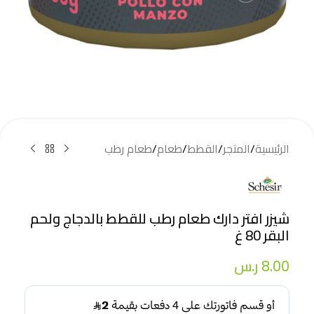
الرئيسية
/
المتجر
/
القطط
/
طعام
/
طعام رطب
شيزر افتر دارك طعام رطب للقطط بالدجاج ولحم
البقر 80 غ
8.00
ر.س