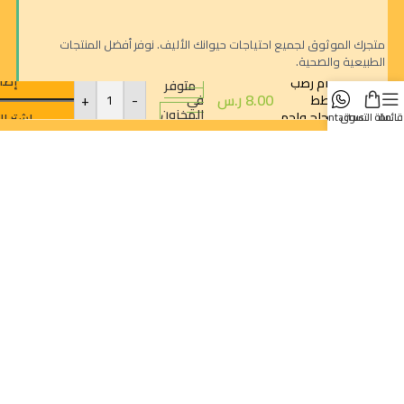
متجرك الموثوق لجميع احتياجات حيوانك الأليف. نوفر أفضل المنتجات
الطبيعية والصحية.
شيزر افتر دارك
إضا
طعام رطب
متوفر
8.00
ر.س
-
+
للقطط
في
المخزون
بالدجاج ولحم
اشترِ ال
قائمة
سلة التسوق
contact us
البقر 80 غ
الرياض - حي النزهة
orders@dokansa.com