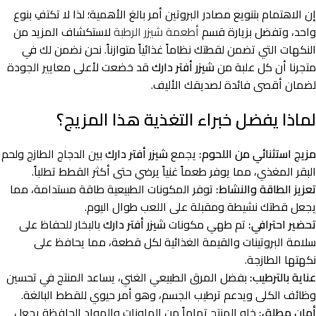
إن الاهتمام بتنويع مصادر البروتين أمر بالغ الأهمية؛ لذا لا تكتفِ بنوع
واحد، وتفضل بزيارة قسم
أطعمة شيزر الرطبة
لاستكشاف المزيد من
النكهات التي تضمن لقطتك نظاماً غذائياً متوازناً. نحن نضمن لك في
متجرنا أن كل علبة من
شيزر أفتر دارك
قد خضعت لأعلى معايير الجودة
لضمان أقصى فائدة لصديقك الأليف.
لماذا يفضل خبراء التغذية هذا المزيج؟
مزيج استثنائي من اللحوم:
يجمع
شيزر أفتر دارك
بين الدجاج الطازج ولحم
البقر المغذي، مما يوفر طعماً غنياً يرضي حتى أكثر القطط تطلباً.
تعزيز الطاقة والنشاط:
توفر المكونات الطبيعية طاقة مستدامة، مما
يجعل قطتك نشيطة ومقبلة على اللعب طوال اليوم.
تحضير احترافي:
تم طهي مكونات
شيزر أفتر دارك
بالبخار للحفاظ على
سلامة البروتينات والقيمة الغذائية لكل قطعة، مما يحافظ على
نكهتها الطازجة.
عناية بالترطيب:
بفضل المرق الطبيعي الغني، يساعد المنتج في تحسين
وظائف الكلى ويدعم ترطيب الجسم، وهو أمر حيوي للقطط البالغة.
أمان مطلق:
خلو المنتج تماماً من الملونات والمواد الحافظة يجعل