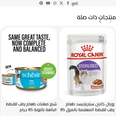
تابع:
منتجات ذات صلة
رويال كانين ستيريلايسد طعام
شيزر معلبات طعام رطب للقطط
رطب للقطط المعقمة بالمرق 85
البالغة بالتونة 85 جرام
غ – Royal Canin