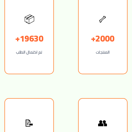
📦
🦴
19630+
2000+
المنتجات
تم اكتمال الطلب
📝
👥