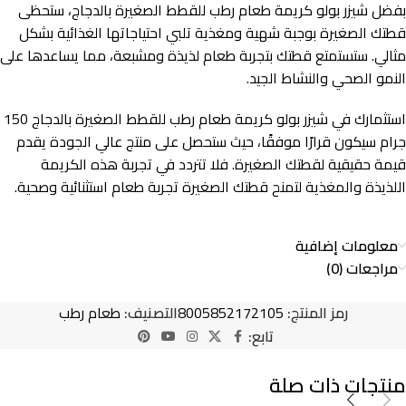
بفضل شيزر بولو كريمة طعام رطب للقطط الصغيرة بالدجاج، ستحظى
قطتك الصغيرة بوجبة شهية ومغذية تلبي احتياجاتها الغذائية بشكل
مثالي. ستستمتع قطتك بتجربة طعام لذيذة ومشبعة، مما يساعدها على
النمو الصحي والنشاط الجيد.
استثمارك في شيزر بولو كريمة طعام رطب للقطط الصغيرة بالدجاج 150
جرام سيكون قرارًا موفقًا، حيث ستحصل على منتج عالي الجودة يقدم
قيمة حقيقية لقطتك الصغيرة. فلا تتردد في تجربة هذه الكريمة
اللذيذة والمغذية لتمنح قطتك الصغيرة تجربة طعام استثنائية وصحية.
معلومات إضافية
مراجعات (0)
رمز المنتج:
8005852172105
التصنيف:
طعام رطب
تابع:
منتجات ذات صلة