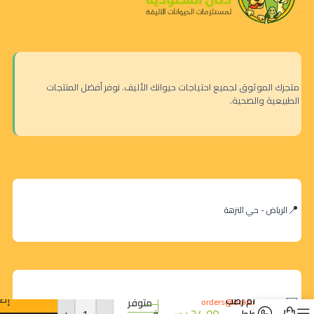
متجرك الموثوق لجميع احتياجات حيوانك الأليف. نوفر أفضل المنتجات
الطبيعية والصحية.
الرياض - حي النزهة
شيزر بولو
كريمة
إضا
طعام رطب
orders@dokansa.com
متوفر
24.00
ر.س
-
+
للقطط