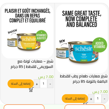
شيزر – معلبات تونة مع
السوريمي للقطط | 85 جرام
شيزر معلبات طعام رطب للقطط
7.00
ر.س
البالغة بالتونة 85 جرام
+
-
إضافة إلى السلة
7.00
ر.س
+
-
إضافة إلى السلة