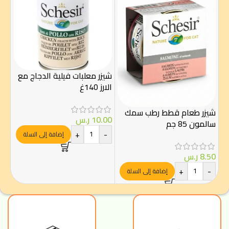
شيزر معلبات فيلية الدجاج مع
الارز 140غ
لاي
شيزر طعام قطط رطب سمك
10.00
ر.س
جرا
سالمون 85 جم
+
-
إضافة إلى السلة
.00
8.50
ر.س
-
+
-
إضافة إلى السلة