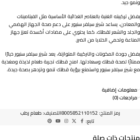
ونمو جيد.
بفضل تركيبته الغنية بالعناصر الغذائية الأساسية مثل الفيتامينات
والمعادن، يساعد شيزر سيلفر سنيور على دعم صحة الجهاز الهضمي
والجلد والشعر لقطتك. كما يحتوي على مضادات أكسدة تعزز جهاز
المناعة وتحمي الخلايا من الضرر.
بفضل جودة المكونات والتركيبة المتوازنة، يعد شيزر سيلفر سنيور خيارًا
ممتازًا لصحة قطتك وسعادتها. امنح قطتك تجربة طعام لذيذة ومغذية
مع شيزر سيلفر سنيور واستمتع برؤية قطتك تنمو وتزدهر بصحة جيدة.
معلومات إضافية
مراجعات (0)
رمز المنتج:
8005852110152
التصنيف:
طعام رطب
تابع:
منتجات ذات صلة