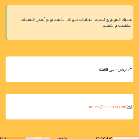
متجرك الموثوق لجميع احتياجات حيوانك الأليف. نوفر أفضل المنتجات
الطبيعية والصحية.
الرياض - حي النزهة
orders@dokansa.com
شيزر سيلفر
إضا
سنيور للقطط