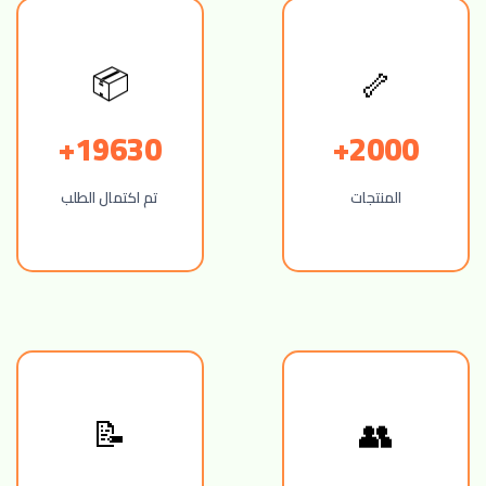
📦
🦴
19630+
2000+
المنتجات
تم اكتمال الطلب
📝
👥