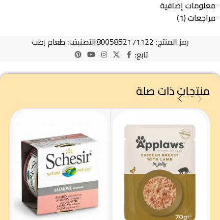
معلومات إضافية
مراجعات (1)
رمز المنتج:
8005852171122
التصنيف:
طعام رطب
تابع:
منتجات ذات صلة
شيز