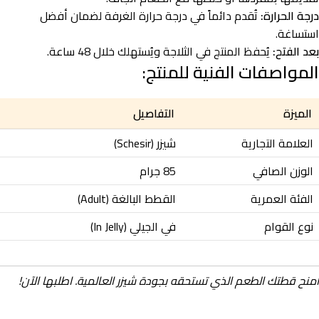
درجة الحرارة:
تُقدم دائماً في درجة حرارة الغرفة لضمان أفضل
استساغة.
بعد الفتح:
يُحفظ المنتج في الثلاجة ويُستهلك خلال 48 ساعة.
المواصفات الفنية للمنتج:
الميزة
التفاصيل
العلامة التجارية
شيزر (Schesir)
الوزن الصافي
85 جرام
الفئة العمرية
القطط البالغة (Adult)
نوع القوام
في الجيلي (In Jelly)
امنح قطتك الطعم الذي تستحقه بجودة شيزر العالمية. اطلبها الآن!