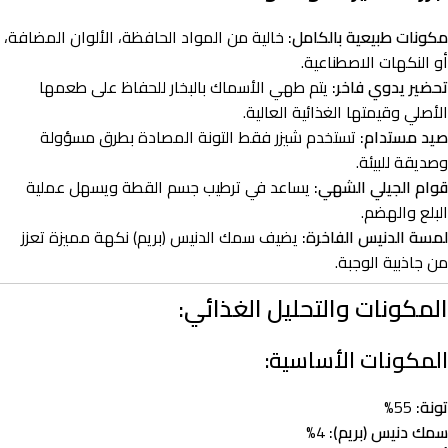
مكونات طبيعية بالكامل:
خالية من المواد الحافظة، الألوان المضافة،
أو النكهات الاصطناعية.
تحضير يدوي فاخر:
يتم طهي الأسماك بالبخار للحفاظ على طعمها
الأصلي وقيمتها الغذائية العالية.
صيد مستدام:
تستخدم شيزر فقط التونة المصادة بطرق مسؤولة
وصديقة للبيئة.
قوام الجيلي الشهي:
يساعد في ترطيب جسم القطة ويسهل عملية
البلع والهضم.
لمسة الدنيس الفاخرة:
يضيف سمك الدنيس (بريم) نكهة مميزة تعزز
من جاذبية الوجبة.
المكونات والتحليل الغذائي:
المكونات الأساسية:
تونة:
55%
سمك دنيس (بريم):
4%