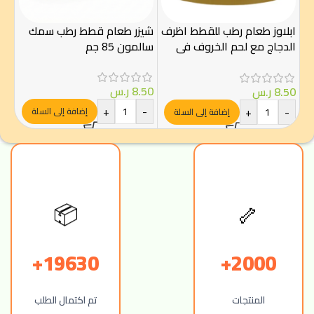
السو
ابلاوز طعام رطب للقطط اظرف
شيزر طعام قطط رطب سمك
الدجاج مع لحم الخروف في
سالمون 85 جم
.00
الجيلي 70غ
-
8.50
ر.س
8.50
ر.س
+
-
+
-
إضافة إلى السلة
إضافة إلى السلة
🦴
📦
19630+
2000+
المنتجات
تم اكتمال الطلب