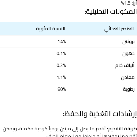
أرز:
1.5%
المكونات التحليلية:
العنصر الغذائي
النسبة المئوية
بروتين
14%
دهون
0.1%
ألياف خام
0.2%
معادن
1.1%
رطوبة
80%
إرشادات التغذية والحفظ:
طريقة التقديم:
تُقدم ما يصل إلى مرتين يومياً كوجبة مكملة، ويمكن
تقديمها بمفردها أو خلطها مع الطعام الجاف.