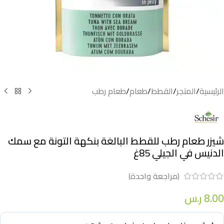
الرئيسية
/
المتجر
/
القطط
/
طعام
/
طعام رطب
شيزر طعام رطب للقطط البالغة بنكهة التونة مع سمك
الدنيس في الجيلي 85غ
(مراجعة واحدة)
8.00
ر.س