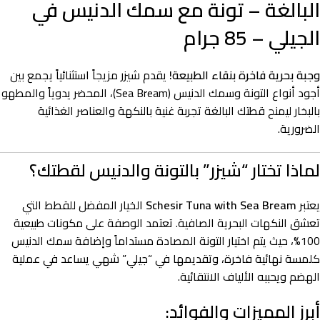
البالغة – تونة مع سمك الدنيس في
الجيلي – 85 جرام
وجبة بحرية فاخرة بنقاء الطبيعة!
يقدم شيزر مزيجاً استثنائياً يجمع بين
أجود أنواع التونة وسمك الدنيس (Sea Bream)، المحضر يدوياً والمطهو
بالبخار ليمنح قطتك البالغة تجربة غنية بالنكهة والعناصر الغذائية
الضرورية.
لماذا تختار “شيزر” بالتونة والدنيس لقطتك؟
يعتبر
Schesir Tuna with Sea Bream
الخيار المفضل للقطط التي
تعشق النكهات البحرية الصافية. تعتمد الوصفة على مكونات طبيعية
100%، حيث يتم اختيار التونة المصادة مستداماً وإضافة سمك الدنيس
كلمسة نهائية فاخرة، وتقديمها في “جيلي” شهي يساعد في عملية
الهضم ويحببه الألياف الانتقائية.
أبرز المميزات والفوائد: