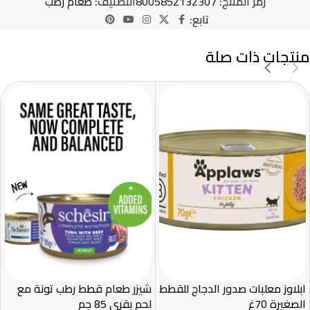
رمز المنتج:
8005852132307
التصنيف:
طعام رطب
تابع:
منتجات ذات صلة
ابلاوز معلبات صدور الدجاج للقطط
شيزر طعام قطط رطب تونة مع
الصغيرة 70غ
لحم بقري 85 جم