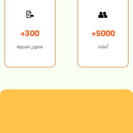
📝
👥
300+
5000+
أعضاء
محتوى المدونة