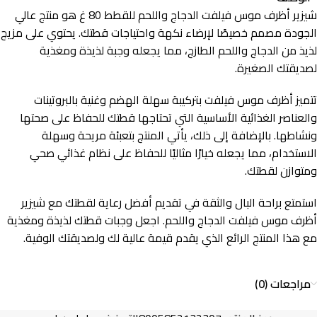
شيزير أظرف موس فيلفت الدجاج واللحم للقطط 80 غ هو منتج عالي
الجودة مصمم خصيصًا لإرضاء نكهة واحتياجات قطتك. يحتوي على مزيج
لذيذ من الدجاج واللحم الطازج، مما يجعله وجبة لذيذة ومغذية
لصديقتك الصغيرة.
تتميز أظرف موس فيلفت بتركيبة سهلة الهضم وغنية بالبروتينات
والعناصر الغذائية الأساسية التي تحتاجها قطتك للحفاظ على صحتها
ونشاطها. بالإضافة إلى ذلك، يأتي المنتج بتعبئة مريحة وسهلة
الاستخدام، مما يجعله خيارًا مثاليًا للحفاظ على نظام غذائي صحي
ومتوازن لقطتك.
استمتع براحة البال والثقة في تقديم أفضل رعاية لقطتك مع شيزير
أظرف موس فيلفت الدجاج واللحم. اجعل وجبات قطتك لذيذة ومغذية
مع هذا المنتج الرائع الذي يقدم قيمة عالية لك ولصديقتك الوفية.
مراجعات (0)