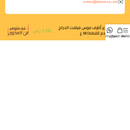
orders@dokansa.com
شيزير أظرف موس فيلفت الدجاج
غير متوفر
7.00
ر.س
في المخزون
واللحم للقطط 80 غ
قائمة
سلة التسوق
contact us
روابط سريعة
تتبع الطلب