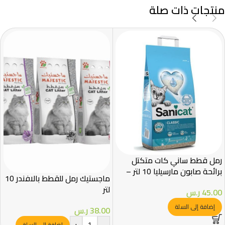
منتجات ذات صلة
رمل قطط ساني كات متكتل
برائحة صابون مارسيليا 10 لتر –
ماجستيك رمل للقطط بالافندر 10
قوة امتصاص فائقة
لتر
45.00
ر.س
إضافة إلى السلة
38.00
ر.س
+
-
إضافة إلى السلة