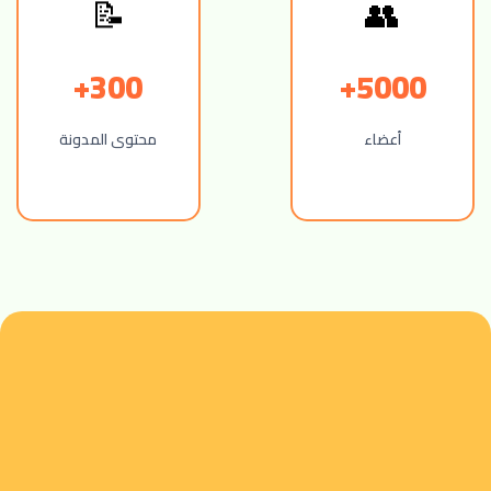
📝
👥
300+
5000+
أعضاء
محتوى المدونة