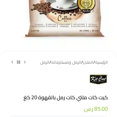
الرئيسية
/
المتجر
/
الرمل ومستلزماته
/
الرمل
كيت كات ملتي كات رمل بالقهوة 20 كغ
85.00
ر.س