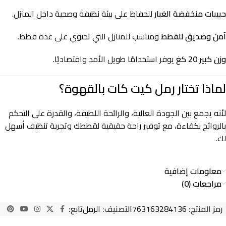
حبيبات منخفضة الغبار
للحفاظ على بيئة نظيفة وصحية داخل المنزل.
آمن وصديق للقطط
ومناسب للمنازل التي تحتوي على عدة قطط.
وزن كبير 20 كغ
يوفر استخدامًا طويل الأمد واقتصاديًا.
لماذا تختار رمل كيت كات بالقهوة؟
لأنه يجمع بين الجودة العالية، والرائحة اللطيفة، والقدرة على التحكم
بالروائح بكفاءة، مع توفير راحة حقيقية لقططك وتجربة تنظيف أسهل
لك.
معلومات إضافية
مراجعات (0)
رمز المنتج:
763163284136
التصنيف:
الرمل
تابع: