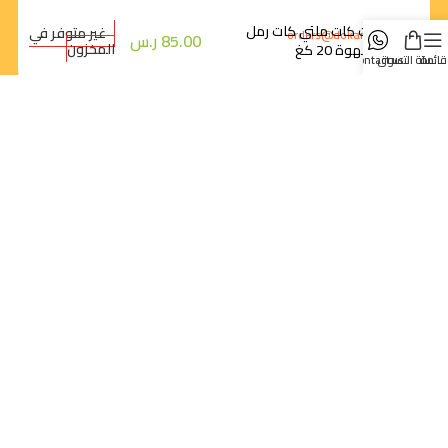
كيت كات ملتي كات رمل
غير متوفر في
orders@dokansa.com
85.00
ر.س
المخزون
بالقهوة 20 كغ
قائمة
سلة التسوق
contact us
روابط سريعة
تتبع الطلب