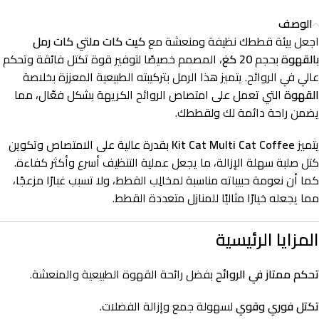
الوصف
اجعل بيئة قططك نظيفة ومنعشة مع
كيت كات ملتي كات رمل
بالقهوة
بحجم
20 كغ
، المصمم خصيصًا لتوفير قوة تكتل فائقة وتحكم
عالي في الروائح. يتميز هذا الرمل بتركيبته الطبيعية المعززة بخلاصة
القهوة
التي تعمل على امتصاص الروائح الكريهة بشكل فعّال، مما
يضمن راحة دائمة لك ولقططك.
يتميز
Kit Cat Multi Cat Coffee
بقدرة عالية على الامتصاص وتكوين
كتل صلبة سهلة الإزالة، ما يجعل عملية التنظيف أسرع وأكثر كفاءة.
كما أن نعومة حبيباته مناسبة لمخالِب القطط، ولا تسبب غبارًا مزعجًا،
مما يجعله خيارًا مثاليًا للمنازل متعددة القطط.
المزايا الرئيسية
تحكم ممتاز في الروائح
بفضل رائحة القهوة الطبيعية والمنعشة.
تكتل فوري وقوي
لسهولة جمع وإزالة الفضلات.